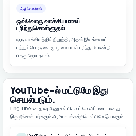
ஆழ்ந்த கற்றல்
ஒவ்வொரு வாக்கியமாகப்
புரிந்துகொள்ளுதல்
ஒரு வாக்கியத்தில் நிறுத்தி, அதன் இலக்கணம்
மற்றும் பொருளை முழுமையாகப் புரிந்துகொண்டு
பிறகு தொடரலாம்.
YouTube-ல் மட்டுமே இது
செயல்படும்.
LingTube-ன் தரவு அணுகல் மிகவும் வெளிப்படையானது,
இது நீங்கள் பார்க்கும் வீடியோ பக்கத்தில் மட்டுமே இயங்கும்.