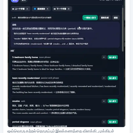
ஒவ்வொரு கற்றல் தொகுப்பும் இலக்கணத்தை விளக்கி, முக்கியச்