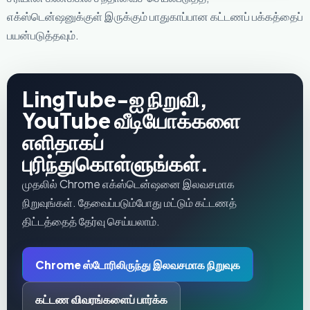
எக்ஸ்டென்ஷனுக்குள் இருக்கும் பாதுகாப்பான கட்டணப் பக்கத்தைப்
பயன்படுத்தவும்.
LingTube-ஐ நிறுவி,
YouTube வீடியோக்களை
எளிதாகப்
புரிந்துகொள்ளுங்கள்.
முதலில் Chrome எக்ஸ்டென்ஷனை இலவசமாக
நிறுவுங்கள். தேவைப்படும்போது மட்டும் கட்டணத்
திட்டத்தைத் தேர்வு செய்யலாம்.
Chrome ஸ்டோரிலிருந்து இலவசமாக நிறுவுக
கட்டண விவரங்களைப் பார்க்க