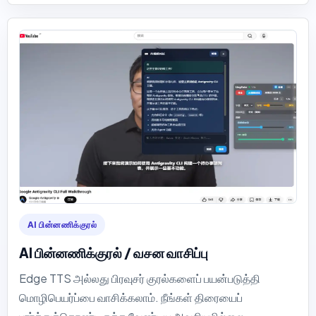
AI பின்னணிக்குரல்
AI பின்னணிக்குரல் / வசன வாசிப்பு
Edge TTS அல்லது பிரவுசர் குரல்களைப் பயன்படுத்தி
மொழிபெயர்ப்பை வாசிக்கலாம். நீங்கள் திரையைப்