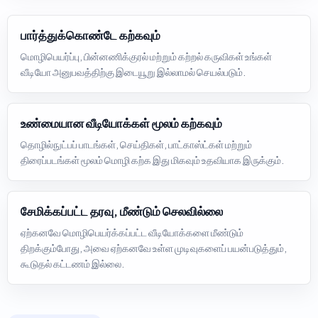
பார்த்துக்கொண்டே கற்கவும்
மொழிபெயர்ப்பு, பின்னணிக்குரல் மற்றும் கற்றல் கருவிகள் உங்கள்
வீடியோ அனுபவத்திற்கு இடையூறு இல்லாமல் செயல்படும்.
உண்மையான வீடியோக்கள் மூலம் கற்கவும்
தொழில்நுட்பப் பாடங்கள், செய்திகள், பாட்காஸ்ட்கள் மற்றும்
திரைப்படங்கள் மூலம் மொழி கற்க இது மிகவும் உதவியாக இருக்கும்.
சேமிக்கப்பட்ட தரவு, மீண்டும் செலவில்லை
ஏற்கனவே மொழிபெயர்க்கப்பட்ட வீடியோக்களை மீண்டும்
திறக்கும்போது, அவை ஏற்கனவே உள்ள முடிவுகளைப் பயன்படுத்தும்,
கூடுதல் கட்டணம் இல்லை.