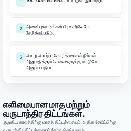
YouTube பக்கங்களில் மட்டுமே இயங்கும்.
1
அமைப்புகள் உங்கள் பிரவுசரிலேயே
2
சேமிக்கப்படும்.
மொழிபெயர்ப்பு கோரிக்கைகள் நீங்கள்
3
அனுமதிக்கும் சேவைகளுக்கு மட்டுமே
அனுப்பப்படும்.
எளிமையான மாத மற்றும்
வருடாந்திர திட்டங்கள்.
குறுகிய காலத்திற்கு மாதத் திட்டத்தையும், அதிக சேமிப்பிற்கு
வருடாந்திர திட்டத்தையும் தேர்வு செய்யலாம்.