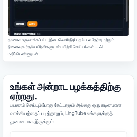
தானாக உருவாக்கப்பட்ட இடைவெளி நிரப்புதல், பல தேர்வு மற்றும்
நினைவுகூர்தல் பயிற்சிகளுடன் பயிற்சி செய்யுங்கள் — AI
மதிப்பெண்ணுடன்.
உங்கள் அன்றாட பழக்கத்திற்கு
ஏற்றது.
பயணம் செய்யும்போது கேட்டாலும் அல்லது ஒரு கடினமான
வாக்கியத்தைப் படித்தாலும், LingTube உங்களுக்குத்
துணையாக இருக்கும்.