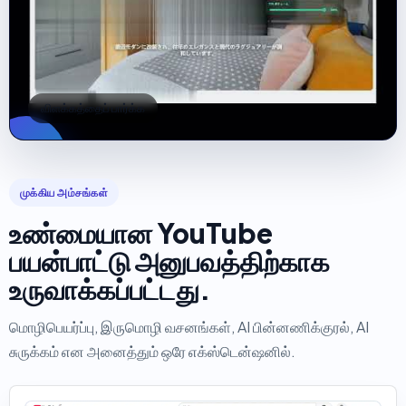
விளக்கத்தைப் பார்க்க
முக்கிய அம்சங்கள்
உண்மையான YouTube
பயன்பாட்டு அனுபவத்திற்காக
உருவாக்கப்பட்டது.
மொழிபெயர்ப்பு, இருமொழி வசனங்கள், AI பின்னணிக்குரல், AI
சுருக்கம் என அனைத்தும் ஒரே எக்ஸ்டென்ஷனில்.