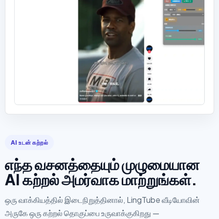
AI உடன் கற்றல்
எந்த வசனத்தையும் முழுமையான
AI கற்றல் அமர்வாக மாற்றுங்கள்.
ஒரு வாக்கியத்தில் இடைநிறுத்தினால், LingTube வீடியோவின்
அருகே ஒரு கற்றல் தொகுப்பை உருவாக்குகிறது —