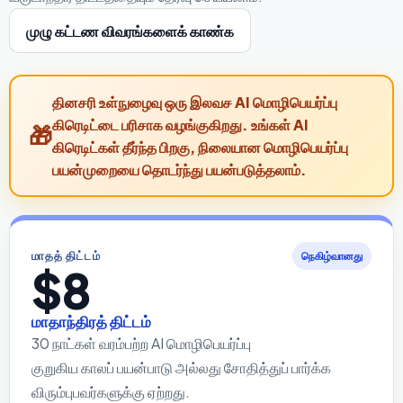
முழு கட்டண விவரங்களைக் காண்க
தினசரி உள்நுழைவு ஒரு இலவச AI மொழிபெயர்ப்பு
கிரெடிட்டை பரிசாக வழங்குகிறது. உங்கள் AI
கிரெடிட்கள் தீர்ந்த பிறகு, நிலையான மொழிபெயர்ப்பு
பயன்முறையை தொடர்ந்து பயன்படுத்தலாம்.
மாதத் திட்டம்
நெகிழ்வானது
$8
மாதாந்திரத் திட்டம்
30 நாட்கள் வரம்பற்ற AI மொழிபெயர்ப்பு
குறுகிய காலப் பயன்பாடு அல்லது சோதித்துப் பார்க்க
விரும்புபவர்களுக்கு ஏற்றது.