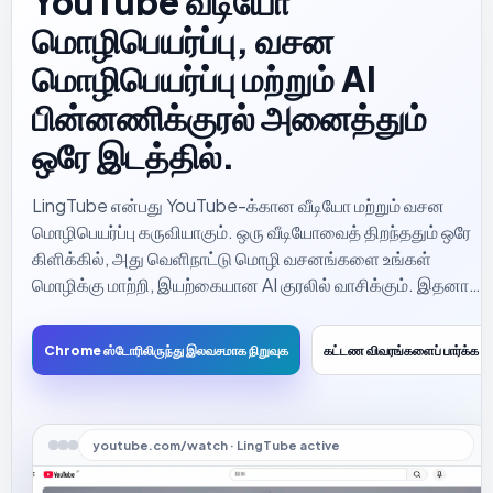
YouTube வீடியோ
மொழிபெயர்ப்பு, வசன
மொழிபெயர்ப்பு மற்றும் AI
பின்னணிக்குரல் அனைத்தும்
ஒரே இடத்தில்.
LingTube என்பது YouTube-க்கான வீடியோ மற்றும் வசன
மொழிபெயர்ப்பு கருவியாகும். ஒரு வீடியோவைத் திறந்ததும் ஒரே
கிளிக்கில், அது வெளிநாட்டு மொழி வசனங்களை உங்கள்
மொழிக்கு மாற்றி, இயற்கையான AI குரலில் வாசிக்கும். இதனால்
நீங்கள் எப்போதும் வசனங்களையே பார்த்துக்கொண்டிருக்க
வேண்டிய அவசியமில்லை.
Chrome ஸ்டோரிலிருந்து இலவசமாக நிறுவுக
கட்டண விவரங்களைப் பார்க்க
youtube.com/watch · LingTube active