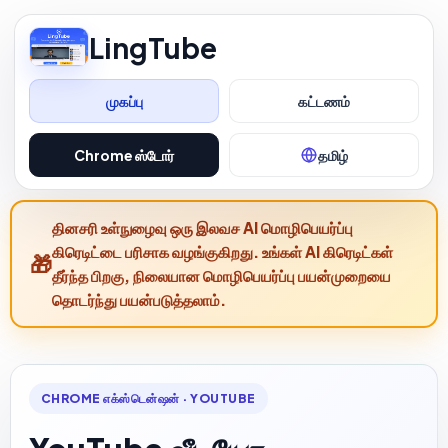
LingTube
முகப்பு
கட்டணம்
Chrome ஸ்டோர்
தமிழ்
தினசரி உள்நுழைவு ஒரு இலவச AI மொழிபெயர்ப்பு
கிரெடிட்டை பரிசாக வழங்குகிறது. உங்கள் AI கிரெடிட்கள்
தீர்ந்த பிறகு, நிலையான மொழிபெயர்ப்பு பயன்முறையை
தொடர்ந்து பயன்படுத்தலாம்.
CHROME எக்ஸ்டென்ஷன் · YOUTUBE