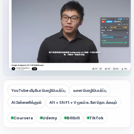
YouTube வீடியோ மொழிபெயர்ப்பு
வசன மொழிபெயர்ப்பு
AI பின்னணிக்குரல்
Alt + Shift + V மூலம் உடனே தொடங்கவும்
Coursera
Udemy
Bilibili
TikTok