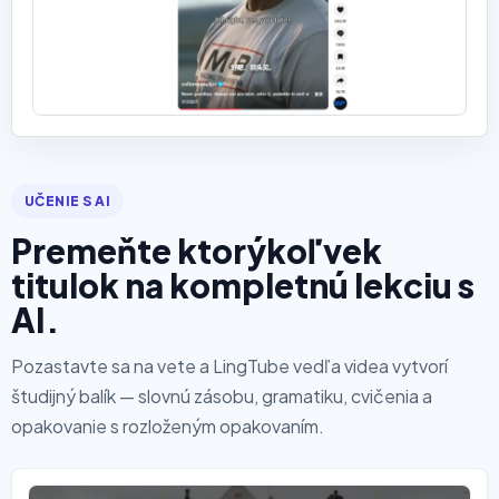
UČENIE S AI
Premeňte ktorýkoľvek
titulok na kompletnú lekciu s
AI.
Pozastavte sa na vete a LingTube vedľa videa vytvorí
študijný balík — slovnú zásobu, gramatiku, cvičenia a
opakovanie s rozloženým opakovaním.