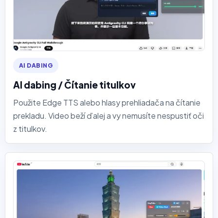
AI DABING
AI dabing / Čítanie titulkov
Použite Edge TTS alebo hlasy prehliadača na čítanie
prekladu. Video beží ďalej a vy nemusíte nespustiť oči
z titulkov.