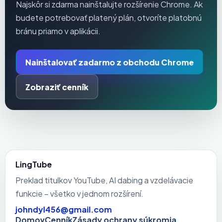
Najskôr si zdarma nainštalujte rozšírenie Chrome. Ak
budete potrebovať platený plán, otvoríte platobnú
bránu priamo v aplikácii.
Nainštalovať zadarmo z obchodu Chrome
Zobraziť cenník
LingTube
Preklad titulkov YouTube, AI dabing a vzdelávacie
funkcie – všetko v jednom rozšírení.
johndyl456@gmail.com
Domov
Cenník
Zásady ochrany súkromia