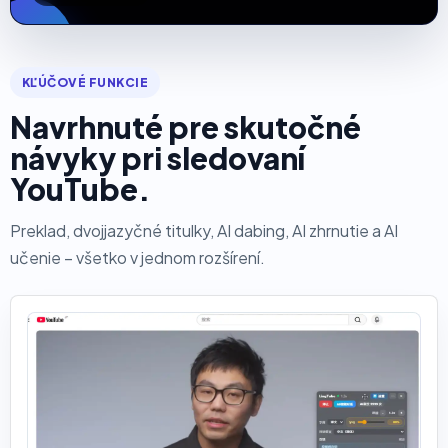
KĽÚČOVÉ FUNKCIE
Navrhnuté pre skutočné
návyky pri sledovaní
YouTube.
Preklad, dvojjazyčné titulky, AI dabing, AI zhrnutie a AI
učenie – všetko v jednom rozšírení.