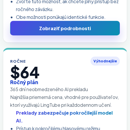
Zvoľte túto možnosť, ak chcete plný prístup bez
ročného záväzku.
Obe možnosti ponúkajú identické funkcie.
Zobraziť podrobnosti
ROČNE
Výhodnejšie
$64
Ročný plán
365 dní neobmedzeného AI prekladu
Najnižšia priemerná cena, vhodné pre používateľov,
ktorí využívajú LingTube pri každodennom učení.
Preklady zabezpečuje pokročilejší model
AI.
Prístup k pokročilému hlasovému režimu