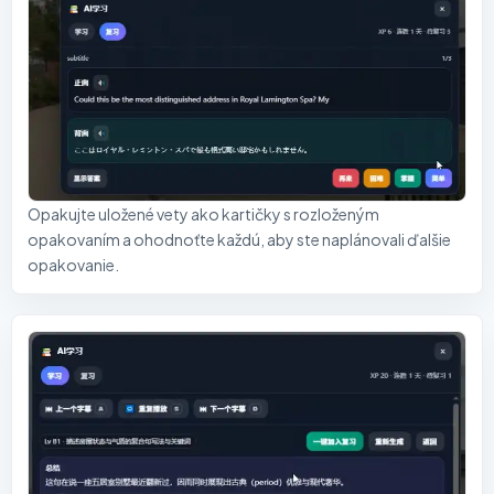
Opakujte uložené vety ako kartičky s rozloženým
opakovaním a ohodnoťte každú, aby ste naplánovali ďalšie
opakovanie.