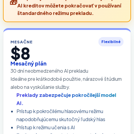
AI kreditov môžete pokračovať v používaní
štandardného režimu prekladu.
MESAČNE
Flexibilné
$8
Mesačný plán
30 dní neobmedzeného AI prekladu
Ideálne pre krátkodobé použitie, nárazové štúdium
alebo na vyskúšanie služby.
Preklady zabezpečuje pokročilejší model
AI.
Prístup k pokročilému hlasovému režimu
napodobňujúcemu skutočný ľudský hlas
Prístup k režimu učenia s AI