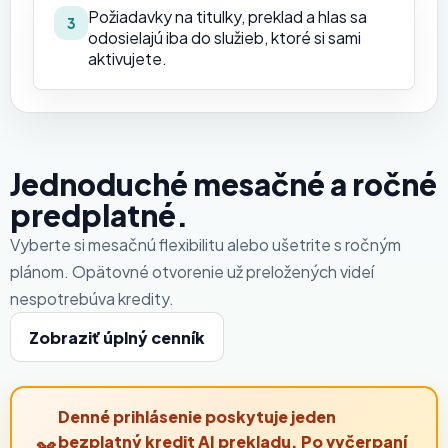
Požiadavky na titulky, preklad a hlas sa
3
odosielajú iba do služieb, ktoré si sami
aktivujete.
Jednoduché mesačné a ročné
predplatné.
Vyberte si mesačnú flexibilitu alebo ušetrite s ročným
plánom. Opätovné otvorenie už preložených videí
nespotrebúva kredity.
Zobraziť úplný cenník
Denné prihlásenie poskytuje jeden
bezplatný kredit AI prekladu. Po vyčerpaní