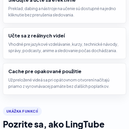
Preklad, dabing a nástroje na učenie sú dostupné na jedno
kliknutie bez prerušenia sledovania.
Učte sa z reálnych videí
Vhodné pre jazykové vzdelávanie, kurzy, technické návody,
správy, podcasty, anime a sledovanie počas dochádzania.
Cache pre opakované použitie
Už preložené videá sa pri opätovnom otvorení načítajú
priamo z vyrovnávacej pamäte bez ďalších poplatkov.
UKÁŽKA FUNKCIÍ
Pozrite sa, ako LingTube