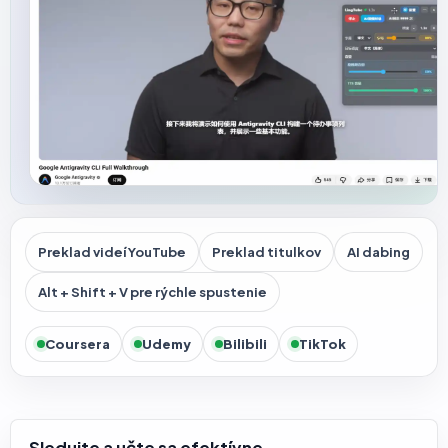
Preklad videí YouTube
Preklad titulkov
AI dabing
Alt + Shift + V pre rýchle spustenie
Coursera
Udemy
Bilibili
TikTok
Sledujte a učte sa efektívne