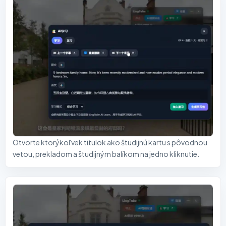
Otvorte ktorýkoľvek titulok ako študijnú kartu s pôvodnou
vetou, prekladom a študijným balíkom na jedno kliknutie.