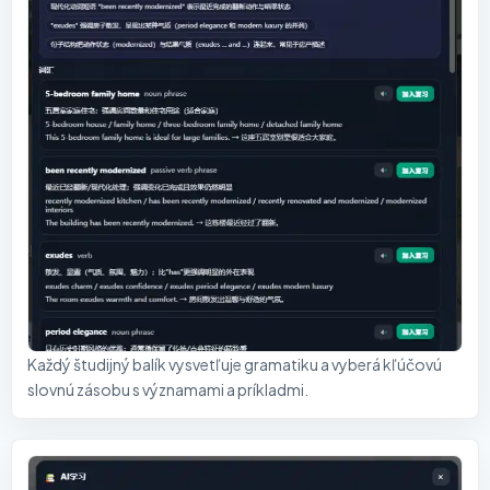
Každý študijný balík vysvetľuje gramatiku a vyberá kľúčovú
slovnú zásobu s významami a príkladmi.