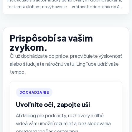
testami a úlohami na vybavenie — vrátane hodnotenia od AI.
Prispôsobí sa vašim
zvykom.
Či už dochádzate do práce, precvičujete výslovnosť
alebo študujete náročnú vetu, LingTube udrží vaše
tempo.
DOCHÁDZANIE
Uvoľnite oči, zapojte uši
AI dabing pre podcasty, rozhovory a dlhé
videá vám umožní rozumieť aj bez sledovania
obrazovky počas cestovania.