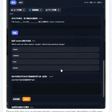
Precvičujte si s automaticky generovanými doplňovačkami,