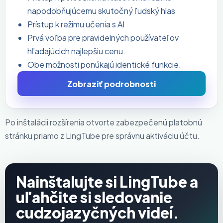
napodobňujúcemu skutočný ľudský hlas
Prístup k režimu učenia s AI
Prvá voľba pre pravidelných používateľov
hľadajúcich najlepšiu cenu.
Obe možnosti ponúkajú identické funkcie.
Zobraziť podrobnosti
Po inštalácii rozšírenia otvorte zabezpečenú platobnú
stránku priamo z LingTube pre správnu aktiváciu účtu.
Nainštalujte si LingTube a
uľahčite si sledovanie
cudzojazyčných videí.