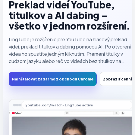
Preklad videí YouTube,
titulkov a AI dabing –
všetko v jednom rozšírení.
LingTube je rozšírenie pre YouTube na hlasový preklad
videí, preklad titulkov a dabing pomocou AI. Po otvorení
videa ho spustíte jedným kliknutím. Premení titulky v
cudzom jazyku alebo reč vo videách bez titulkov na
zrozumiteľný preklad a prečíta ho prirodzeným hlasom,
takže nemusíte neustále sledovať titulky, aby ste
Nainštalovať zadarmo z obchodu Chrome
Zobraziť cenník
porozumeli obsahu.
youtube.com/watch · LingTube active