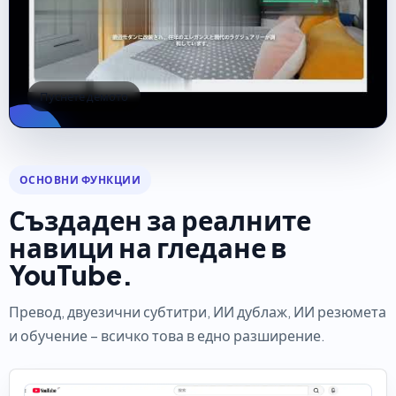
Пуснете демото
ОСНОВНИ ФУНКЦИИ
Създаден за реалните
навици на гледане в
YouTube.
Превод, двуезични субтитри, ИИ дублаж, ИИ резюмета
и обучение – всичко това в едно разширение.