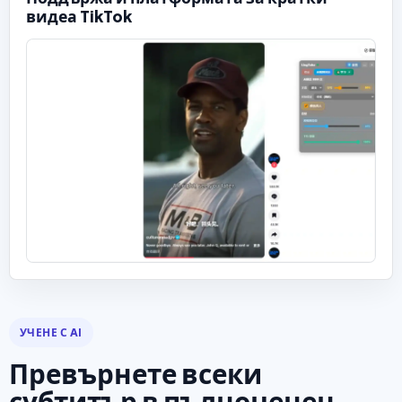
видеа TikTok
УЧЕНЕ С AI
Превърнете всеки
субтитър в пълноценен