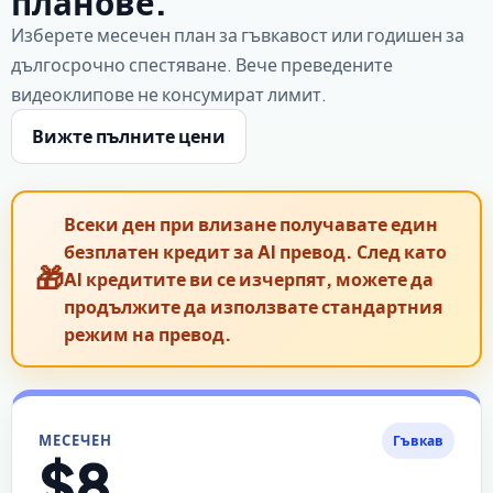
планове.
Изберете месечен план за гъвкавост или годишен за
дългосрочно спестяване. Вече преведените
видеоклипове не консумират лимит.
Вижте пълните цени
Всеки ден при влизане получавате един
безплатен кредит за AI превод. След като
AI кредитите ви се изчерпят, можете да
продължите да използвате стандартния
режим на превод.
МЕСЕЧЕН
Гъвкав
$8