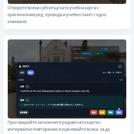
Отворете всеки субтитър като учебна карта с
оригиналния ред, превода и учебен пакет с едно
кликване.
Преговаряйте запазените редове като карти с
интервално повторение и оценявайте всяка, за да