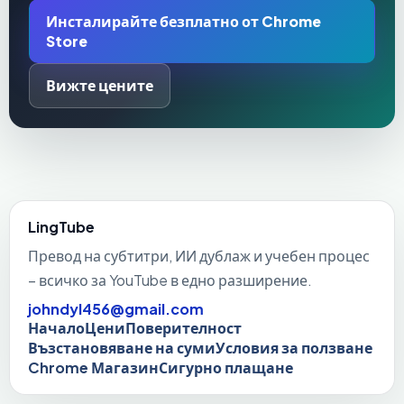
Инсталирайте безплатно от Chrome
Store
Вижте цените
LingTube
Превод на субтитри, ИИ дублаж и учебен процес
– всичко за YouTube в едно разширение.
johndyl456@gmail.com
Начало
Цени
Поверителност
Възстановяване на суми
Условия за ползване
Chrome Магазин
Сигурно плащане