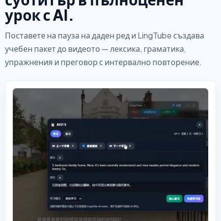
урок с AI.
Поставете на пауза на даден ред и LingTube създава
учебен пакет до видеото — лексика, граматика,
упражнения и преговор с интервално повторение.