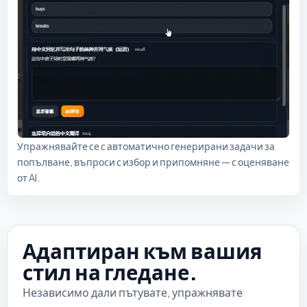
Упражнявайте се с автоматично генерирани задачи за
попълване, въпроси с избор и припомняне — с оценяване
от AI.
Адаптиран към вашия
стил на гледане.
Независимо дали пътувате, упражнявате