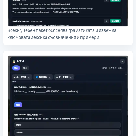
Всеки учебен пакет обяснява граматиката и извежда
ключовата лексика със значения и примери.