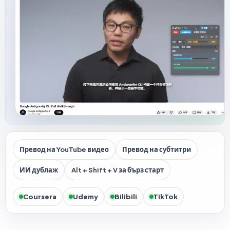
Превод на YouTube видео
Превод на субтитри
ИИ дублаж
Alt + Shift + V за бърз старт
Coursera
Udemy
Bilibili
TikTok