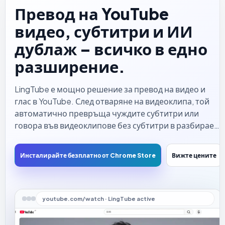
Превод на YouTube
видео, субтитри и ИИ
дублаж – всичко в едно
разширение.
LingTube е мощно решение за превод на видео и
глас в YouTube. След отваряне на видеоклипа, той
автоматично превръща чуждите субтитри или
говора във видеоклипове без субтитри в разбираем
текст и го озвучава с естествен ИИ глас, за да можете
да разбирате съдържанието, без да се взирате
Инсталирайте безплатно от Chrome Store
Вижте цените
постоянно в екрана.
youtube.com/watch · LingTube active