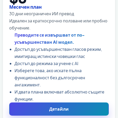
Месечен план
30 дни неограничен ИИ превод
Идеален за краткосрочно ползване или пробно
обучение.
Преводите се извършват от по-
усъвършенстван AI модел.
Достъп до усъвършенстван гласов режим,
имитиращ истински човешки глас
Достъп до режима за учене с AI
Изберете това, ако искате пълна
функционалност без дългосрочен
ангажимент.
И двата плана включват абсолютно същите
функции.
Детайли