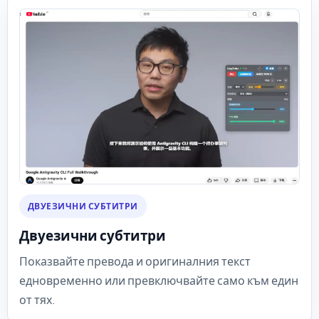
ДВУЕЗИЧНИ СУБТИТРИ
Двуезични субтитри
Показвайте превода и оригиналния текст
едновременно или превключвайте само към един
от тях.