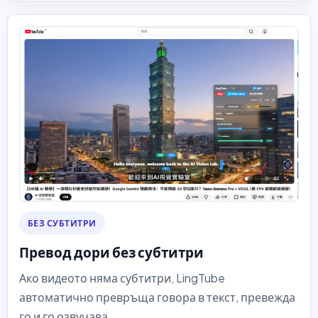
БЕЗ СУБТИТРИ
Превод дори без субтитри
Ако видеото няма субтитри, LingTube
автоматично превръща говора в текст, превежда
го и го озвучава.