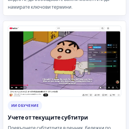
намирате ключови термини.
ИИ ОБУЧЕНИЕ
Учете от текущите субтитри
Превърнете субтитрите в речник, бележки по