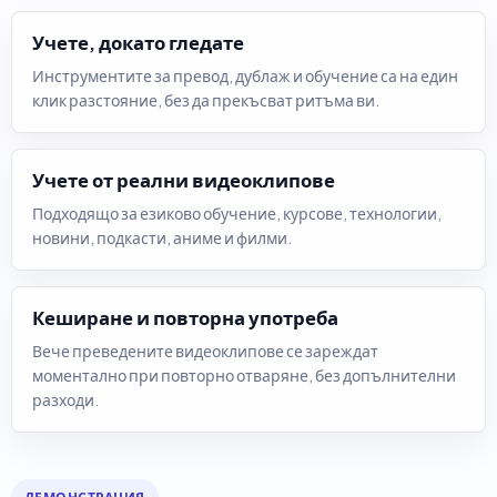
Учете, докато гледате
Инструментите за превод, дублаж и обучение са на един
клик разстояние, без да прекъсват ритъма ви.
Учете от реални видеоклипове
Подходящо за езиково обучение, курсове, технологии,
новини, подкасти, аниме и филми.
Кеширане и повторна употреба
Вече преведените видеоклипове се зареждат
моментално при повторно отваряне, без допълнителни
разходи.