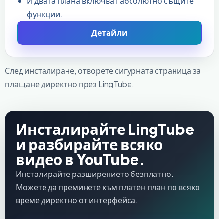
И двата плана включват абсолютно същите
функции.
Детайли
След инсталиране, отворете сигурната страница за
плащане директно през LingTube.
Инсталирайте LingTube
и разбирайте всяко
видео в YouTube.
Инсталирайте разширението безплатно.
Можете да преминете към платен план по всяко
време директно от интерфейса.