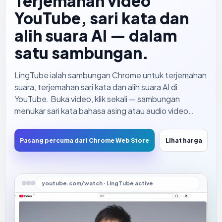
Terjemahan video
YouTube, sari kata dan
alih suara AI — dalam
satu sambungan.
LingTube ialah sambungan Chrome untuk terjemahan
suara, terjemahan sari kata dan alih suara AI di
YouTube. Buka video, klik sekali — sambungan
menukar sari kata bahasa asing atau audio video
tanpa sari kata kepada terjemahan yang anda
fahami, dibacakan dengan suara semula jadi
Pasang percuma dari Chrome Web Store
Lihat harga
sementara video terus berjalan. Anda tidak perlu lagi
memandang baris sari kata sepanjang masa.
youtube.com/watch · LingTube active