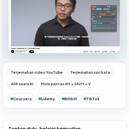
Terjemahan video YouTube
Terjemahan sari kata
Alih suara AI
Mula pantas Alt + Shift + V
Coursera
Udemy
Bilibili
TikTok
Tonton dulu, belajar kemudian