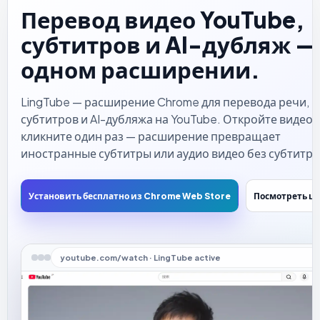
Перевод видео YouTube,
субтитров и AI-дубляж —
одном расширении.
LingTube — расширение Chrome для перевода речи,
субтитров и AI-дубляжа на YouTube. Откройте видео,
кликните один раз — расширение превращает
иностранные субтитры или аудио видео без субтитро
понятный перевод, который зачитывается
естественным голосом. Можно не «прилипать» к стр
Установить бесплатно из Chrome Web Store
Посмотреть ц
субтитров и быстро понимать любое иностранное
видео на YouTube.
youtube.com/watch · LingTube active