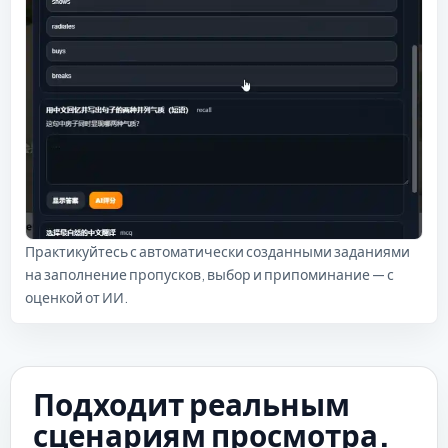
Практикуйтесь с автоматически созданными заданиями
на заполнение пропусков, выбор и припоминание — с
оценкой от ИИ.
Подходит реальным
сценариям просмотра.