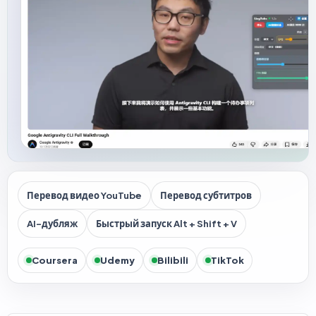
Перевод видео YouTube
Перевод субтитров
AI-дубляж
Быстрый запуск Alt + Shift + V
Coursera
Udemy
Bilibili
TikTok