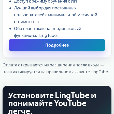
Доступ к режиму обучения с ИИ
Лучший выбор для постоянных
пользователей с минимальной месячной
стоимостью.
Оба плана включают одинаковый
функционал LingTube.
Подробнее
Оплата открывается из расширения после входа —
план активируется на правильном аккаунте LingTube.
Установите LingTube и
понимайте YouTube
легче.