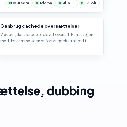
Coursera
Udemy
Bilibili
TikTok
Genbrug cachede oversættelser
Videoer, der allerede er blevet oversat, kan ses igen
med det samme uden at forbruge ekstra kredit.
ættelse, dubbing