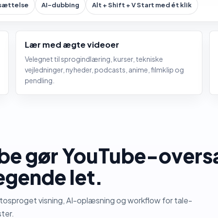
sættelse
AI-dubbing
Alt + Shift + V Start med ét klik
Lær med ægte videoer
Velegnet til sprogindlæring, kurser, tekniske
vejledninger, nyheder, podcasts, anime, filmklip og
pendling.
ube gør YouTube-overs
gende let.
osproget visning, AI-oplæsning og workflow for tale-
ter.