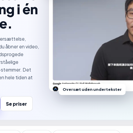
ng i én
e.
versættelse,
u åbner en video,
medsprogede
rståelige
I-stemmer. Det
en hele tiden at
Oversæt uden undertekster
Se priser