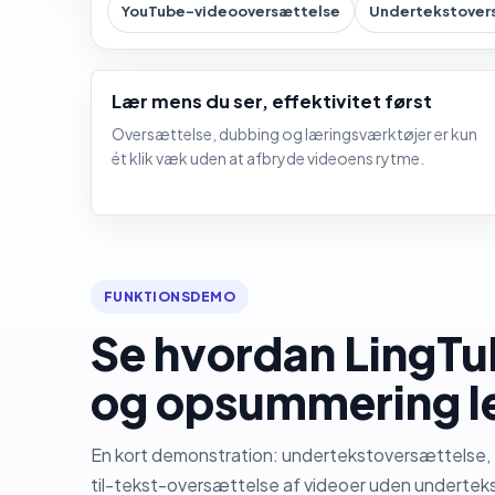
YouTube-videooversættelse
Undertekstover
Lær mens du ser, effektivitet først
Oversættelse, dubbing og læringsværktøjer er kun
ét klik væk uden at afbryde videoens rytme.
FUNKTIONSDEMO
Se hvordan LingT
og opsummering le
En kort demonstration: undertekstoversættelse, t
til-tekst-oversættelse af videoer uden underteks