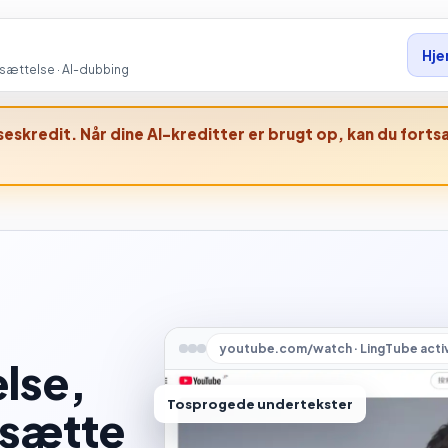
Hj
ættelse · AI-dubbing
lseskredit. Når dine AI-kreditter er brugt op, kan du for
youtube.com/watch · LingTube acti
lse,
Tosprogede undertekster
rsætte