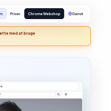
em
Priser
Chrome Webshop
Dansk
tsætte med at bruge
ve