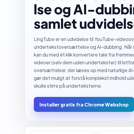
lse og AI-dubbi
samlet udvidels
LingTube er en udvidelse til YouTube-videoo
undertekstoversættelse og AI-dubbing. Når d
kan du med ét klik konvertere tale fra frem
videoer (selv dem uden undertekster) til letfo
oversættelser, der læses op med naturlige A
gør det muligt at forstå komplekst indhold ud
skulle stirre på underteksterne.
Installer gratis fra Chrome Webshop