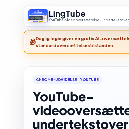
LingTube
YouTube-videooversættelse · Undertekstovers
Daglig login giver én gratis AI-oversætte
standardoversættelsestilstanden.
CHROME-UDVIDELSE · YOUTUBE
YouTube-
videooversætte
undertekstove