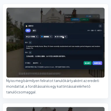
Nyiss meg bármilyen feliratot tanulókártyaként az eredeti
mondattal, a fordítással és egy kattintással elérhető
tanulócsomaggal.