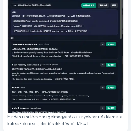
Minden tanulócsomag elmagyarázza a nyelvtant, és kiemeli a
kulcsszókincset jelentésekkel és példákkal.