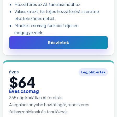
Hozzáférés az AI-tanulási módhoz
Válassza ezt, ha teljes hozzáférést szeretne
elköteleződés nélkül.
Mindkét csomag funkciói teljesen
megegyeznek.
Részletek
ÉVES
Legjobb érték
$64
Éves csomag
365 nap korlátlan AI fordítás
A legalacsonyabb havi átlagár, rendszeres
felhasználóknak és tanulóknak.