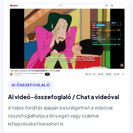
AI ÖSSZEFOGLALÓ
AI videó-összefoglaló / Chat a videóval
A teljes fordítás alapján beszélgethet a videóval,
összefoglalhatja a lényeget vagy szakmai
kifejezéseket kereshet ki.