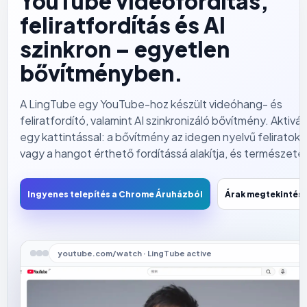
YouTube videófordítás,
feliratfordítás és AI
szinkron – egyetlen
bővítményben.
A LingTube egy YouTube-hoz készült videóhang- és
feliratfordító, valamint AI szinkronizáló bővítmény. Aktivál
egy kattintással: a bővítmény az idegen nyelvű feliratoka
vagy a hangot érthető fordítássá alakítja, és természete
AI-hangon megszólaltatja. Így anélkül értheti meg a
videókat, hogy folyamatosan a feliratot kellene néznie.
Ingyenes telepítés a Chrome Áruházból
Árak megtekintés
youtube.com/watch · LingTube active