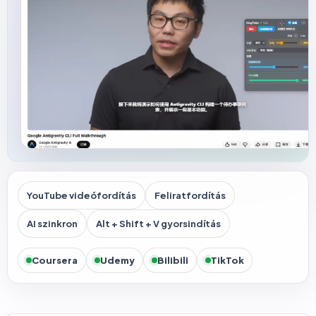
YouTube videófordítás
Feliratfordítás
AI szinkron
Alt + Shift + V gyorsindítás
Coursera
Udemy
Bilibili
TikTok