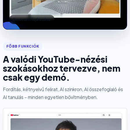
Bemutató lejátszása
FŐBB FUNKCIÓK
A valódi YouTube-nézési
szokásokhoz tervezve, nem
csak egy demó.
Fordítás, kétnyelvű felirat, AI szinkron, AI összefoglaló és
AI tanulás – minden egyetlen bővítményben.