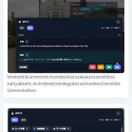
Ismételd át a mentett mondatokat szakaszos ismétlésű
kártyákként, és értékeld mindegyiket a következő ismétlés
ütemezéséhez.