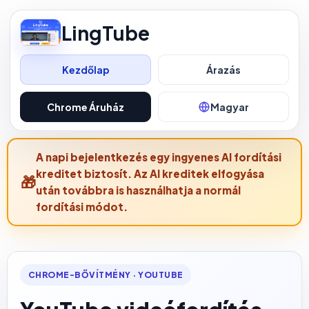
LingTube
Kezdőlap
Árazás
Chrome Áruház
Magyar
A napi bejelentkezés egy ingyenes AI fordítási
kreditet biztosít. Az AI kreditek elfogyása
után továbbra is használhatja a normál
fordítási módot.
CHROME-BŐVÍTMÉNY · YOUTUBE