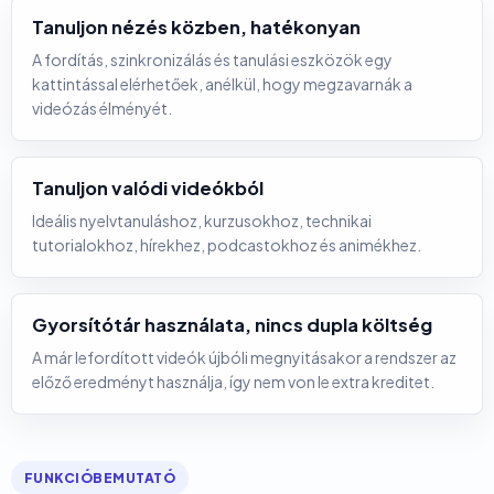
Tanuljon nézés közben, hatékonyan
A fordítás, szinkronizálás és tanulási eszközök egy
kattintással elérhetőek, anélkül, hogy megzavarnák a
videózás élményét.
Tanuljon valódi videókból
Ideális nyelvtanuláshoz, kurzusokhoz, technikai
tutorialokhoz, hírekhez, podcastokhoz és animékhez.
Gyorsítótár használata, nincs dupla költség
A már lefordított videók újbóli megnyitásakor a rendszer az
előző eredményt használja, így nem von le extra kreditet.
FUNKCIÓBEMUTATÓ