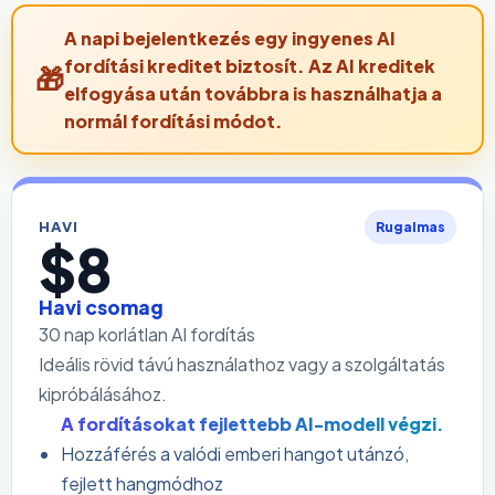
A napi bejelentkezés egy ingyenes AI
fordítási kreditet biztosít. Az AI kreditek
elfogyása után továbbra is használhatja a
normál fordítási módot.
HAVI
Rugalmas
$8
Havi csomag
30 nap korlátlan AI fordítás
Ideális rövid távú használathoz vagy a szolgáltatás
kipróbálásához.
A fordításokat fejlettebb AI-modell végzi.
Hozzáférés a valódi emberi hangot utánzó,
fejlett hangmódhoz