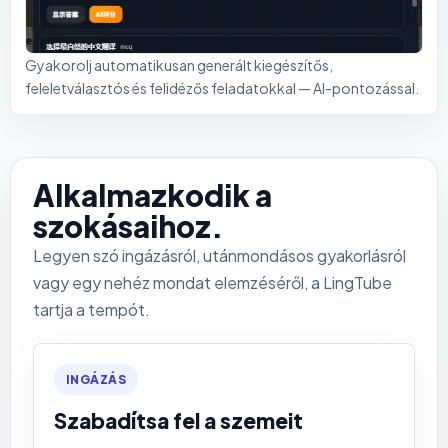
Gyakorolj automatikusan generált kiegészítős,
feleletválasztós és felidézős feladatokkal — AI-pontozással.
Alkalmazkodik a
szokásaihoz.
Legyen szó ingázásról, utánmondásos gyakorlásról
vagy egy nehéz mondat elemzéséről, a LingTube
tartja a tempót.
INGÁZÁS
Szabadítsa fel a szemeit