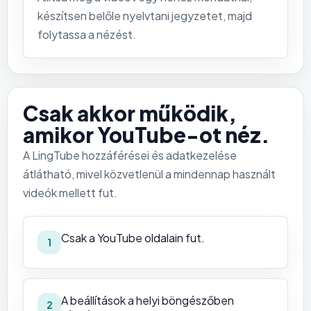
készítsen belőle nyelvtani jegyzetet, majd
folytassa a nézést.
Csak akkor működik,
amikor YouTube-ot néz.
A LingTube hozzáférései és adatkezelése
átlátható, mivel közvetlenül a mindennap használt
videók mellett fut.
Csak a YouTube oldalain fut.
1
A beállítások a helyi böngészőben
2