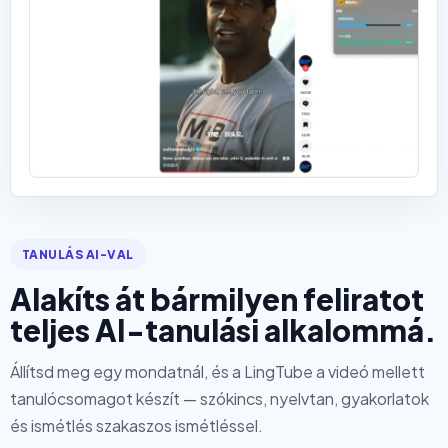
TANULÁS AI-VAL
Alakíts át bármilyen feliratot
teljes AI-tanulási alkalommá.
Állítsd meg egy mondatnál, és a LingTube a videó mellett
tanulócsomagot készít — szókincs, nyelvtan, gyakorlatok
és ismétlés szakaszos ismétléssel.