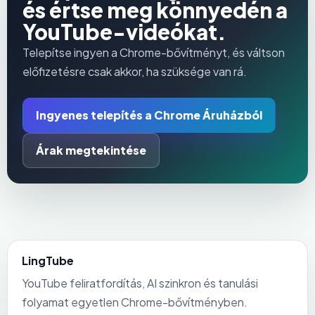
és értse meg könnyedén a
YouTube-videókat.
Telepítse ingyen a Chrome-bővítményt, és váltson
előfizetésre csak akkor, ha szüksége van rá.
Ingyenes telepítés a Chrome Áruházból
Árak megtekintése
LingTube
YouTube feliratfordítás, AI szinkron és tanulási
folyamat egyetlen Chrome-bővítményben.