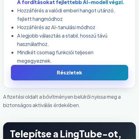
A fordításokat fejlettebb AI-modell végzi.
Hozzáférés a valódi emberi hangot utánzó,
fejlett hangmódhoz
Hozzáférés az AI-tanulási módhoz
A legjobb választás a stabil, hosszú távú
használathoz.
Mindkét csomag funkciói teljesen
megegyeznek.
Részletek
A fizetési oldalt a bővítményen belülről nyissa meg a
biztonságos aktiválás érdekében.
Telepítse a LingTube-ot,