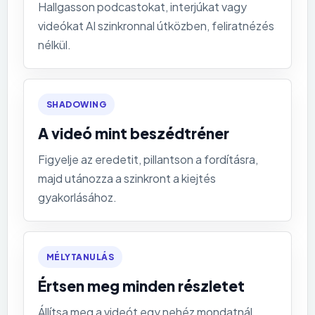
Hallgasson podcastokat, interjúkat vagy
videókat AI szinkronnal útközben, feliratnézés
nélkül.
SHADOWING
A videó mint beszédtréner
Figyelje az eredetit, pillantson a fordításra,
majd utánozza a szinkront a kiejtés
gyakorlásához.
MÉLYTANULÁS
Értsen meg minden részletet
Állítsa meg a videót egy nehéz mondatnál,