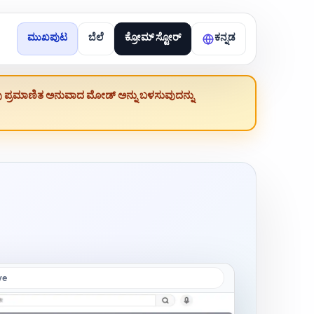
ಮುಖಪುಟ
ಬೆಲೆ
ಕ್ರೋಮ್ ಸ್ಟೋರ್
ಕನ್ನಡ
ೀವು ಪ್ರಮಾಣಿತ ಅನುವಾದ ಮೋಡ್ ಅನ್ನು ಬಳಸುವುದನ್ನು
ve