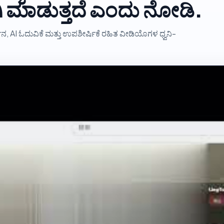
ಿ ಮಾಡುತ್ತದೆ ಎಂದು ನೋಡಿ.
ದರ್ಶನ, AI ಓದುವಿಕೆ ಮತ್ತು ಉಪಶೀರ್ಷಿಕೆ ರಹಿತ ವೀಡಿಯೊಗಳ ಧ್ವನಿ-