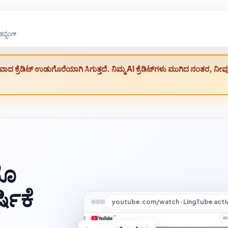
್ಬಿಂಗ್
 ಕ್ರೆಡಿಟ್ ಉಡುಗೊರೆಯಾಗಿ ಸಿಗುತ್ತದೆ. ನಿಮ್ಮ AI ಕ್ರೆಡಿಟ್‌ಗಳು ಮುಗಿದ ನಂತರ, ನ
ಯೊ
ಿಕೆ
youtube.com/watch · LingTube acti