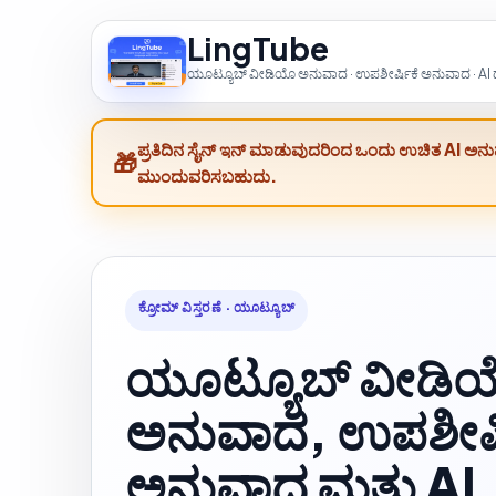
LingTube
ಯೂಟ್ಯೂಬ್ ವೀಡಿಯೊ ಅನುವಾದ · ಉಪಶೀರ್ಷಿಕೆ ಅನುವಾದ · AI ಡಬ
ಪ್ರತಿದಿನ ಸೈನ್ ಇನ್ ಮಾಡುವುದರಿಂದ ಒಂದು ಉಚಿತ AI ಅನುವಾದ
ಮುಂದುವರಿಸಬಹುದು.
ಕ್ರೋಮ್ ವಿಸ್ತರಣೆ · ಯೂಟ್ಯೂಬ್
ಯೂಟ್ಯೂಬ್ ವೀಡಿ
ಅನುವಾದ, ಉಪಶೀರ್ಷ
ಅನುವಾದ ಮತ್ತು AI