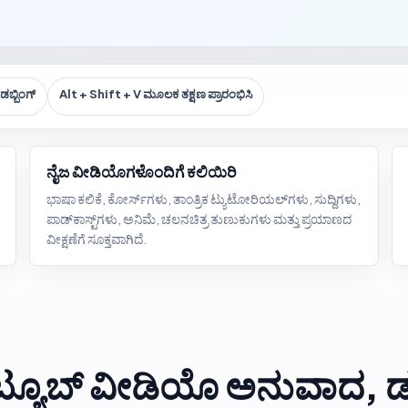
ಡಬ್ಬಿಂಗ್
Alt + Shift + V ಮೂಲಕ ತಕ್ಷಣ ಪ್ರಾರಂಭಿಸಿ
ನೈಜ ವೀಡಿಯೊಗಳೊಂದಿಗೆ ಕಲಿಯಿರಿ
ಭಾಷಾ ಕಲಿಕೆ, ಕೋರ್ಸ್‌ಗಳು, ತಾಂತ್ರಿಕ ಟ್ಯುಟೋರಿಯಲ್‌ಗಳು, ಸುದ್ದಿಗಳು,
ಪಾಡ್‌ಕಾಸ್ಟ್‌ಗಳು, ಅನಿಮೆ, ಚಲನಚಿತ್ರ ತುಣುಕುಗಳು ಮತ್ತು ಪ್ರಯಾಣದ
ವೀಕ್ಷಣೆಗೆ ಸೂಕ್ತವಾಗಿದೆ.
ೂಬ್ ವೀಡಿಯೊ ಅನುವಾದ, ಡಬ್ಬ