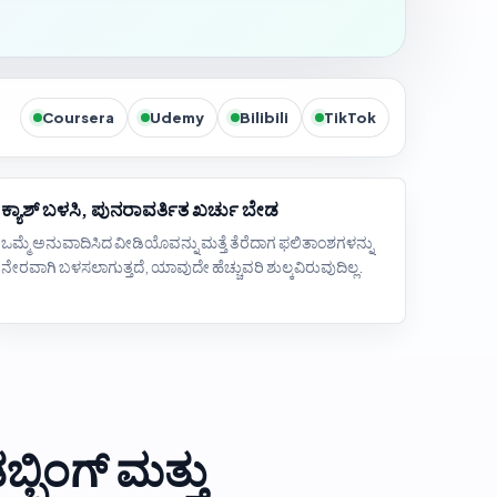
Coursera
Udemy
Bilibili
TikTok
ಕ್ಯಾಶ್ ಬಳಸಿ, ಪುನರಾವರ್ತಿತ ಖರ್ಚು ಬೇಡ
ಒಮ್ಮೆ ಅನುವಾದಿಸಿದ ವೀಡಿಯೊವನ್ನು ಮತ್ತೆ ತೆರೆದಾಗ ಫಲಿತಾಂಶಗಳನ್ನು
ನೇರವಾಗಿ ಬಳಸಲಾಗುತ್ತದೆ, ಯಾವುದೇ ಹೆಚ್ಚುವರಿ ಶುಲ್ಕವಿರುವುದಿಲ್ಲ.
ಿಂಗ್ ಮತ್ತು