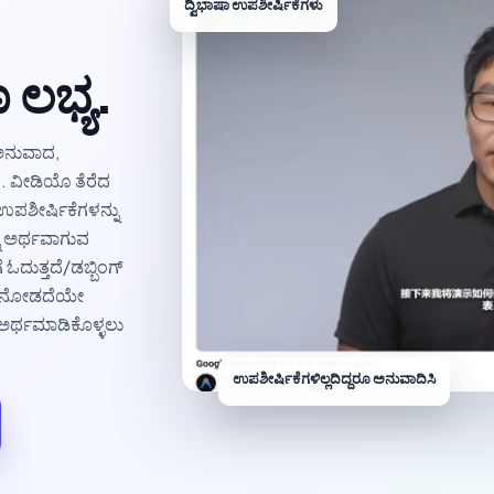
ದ್ವಿಭಾಷಾ ಉಪಶೀರ್ಷಿಕೆಗಳು
ೂ ಲಭ್ಯ.
 ಅನುವಾದ,
ೆ. ವೀಡಿಯೊ ತೆರೆದ
 ಉಪಶೀರ್ಷಿಕೆಗಳನ್ನು
ನು ಅರ್ಥವಾಗುವ
ೆ ಓದುತ್ತದೆ/ಡಬ್ಬಿಂಗ್
ನು ನೋಡದೆಯೇ
 ಅರ್ಥಮಾಡಿಕೊಳ್ಳಲು
ಉಪಶೀರ್ಷಿಕೆಗಳಿಲ್ಲದಿದ್ದರೂ ಅನುವಾದಿಸಿ