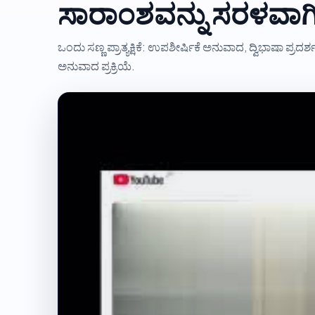
ಸಾರಾಂಶವನ್ನು ಸರಳವಾಗ
ಒಂದು ಸಣ್ಣ ಪ್ರಾತ್ಯಕ್ಷಿಕೆ: ಉಪಶೀರ್ಷಿಕೆ ಅನುವಾದ, ದ್ವಿಭಾಷಾ ಪ್ರ
ಅನುವಾದ ಪ್ರಕ್ರಿಯೆ.