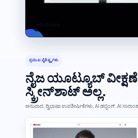
ಡೆಮೊ ಪ್ಲೇ ಮಾಡಿ
ಪ್ರಮುಖ ವೈಶಿಷ್ಟ್ಯಗಳು
ನೈಜ ಯೂಟ್ಯೂಬ್ ವೀಕ್ಷಣೆ
ಸ್ಕ್ರೀನ್‌ಶಾಟ್ ಅಲ್ಲ.
ಅನುವಾದ, ದ್ವಿಭಾಷಾ ಉಪಶೀರ್ಷಿಕೆಗಳು, AI ಡಬ್ಬಿಂಗ್, AI ಸಾರಾಂಶ,