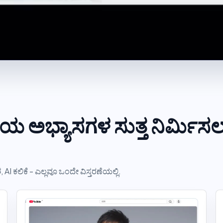
ಯ ಅಭ್ಯಾಸಗಳ ಸುತ್ತ ನಿರ್ಮಿಸ
 AI ಕಲಿಕೆ - ಎಲ್ಲವೂ ಒಂದೇ ವಿಸ್ತರಣೆಯಲ್ಲಿ.