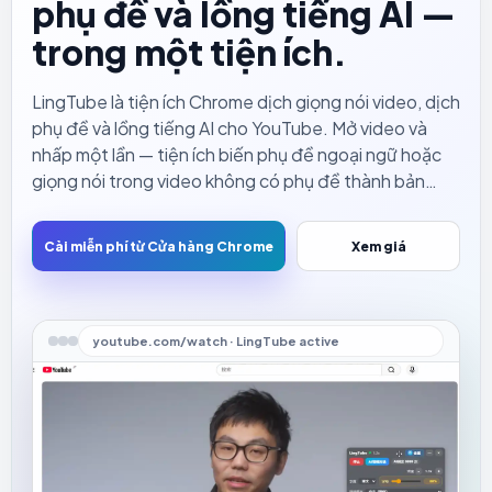
phụ đề và lồng tiếng AI —
trong một tiện ích.
LingTube là tiện ích Chrome dịch giọng nói video, dịch
phụ đề và lồng tiếng AI cho YouTube. Mở video và
nhấp một lần — tiện ích biến phụ đề ngoại ngữ hoặc
giọng nói trong video không có phụ đề thành bản
dịch dễ hiểu, đồng thời đọc lên bằng giọng AI tự
nhiên. Bạn không phải dán mắt vào phụ đề mà vẫn
Cài miễn phí từ Cửa hàng Chrome
Xem giá
nắm bắt nhanh video ngoại ngữ.
youtube.com/watch · LingTube active