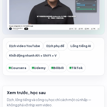
Dịch video YouTube
Dịch phụ đề
Lồng tiếng AI
Khởi động nhanh Alt + Shift + V
Coursera
Udemy
Bilibili
TikTok
Xem trước, học sau
Dịch, lồng tiếng và công cụ học chỉ cách một cú nhấp —
không phá vỡ nhịp xem video.