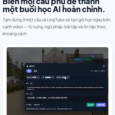
Biến mọi câu phụ đề thành
một buổi học AI hoàn chỉnh.
Tạm dừng ở một câu và LingTube sẽ tạo gói học ngay bên
cạnh video — từ vựng, ngữ pháp, bài tập và ôn tập theo
khoảng cách.