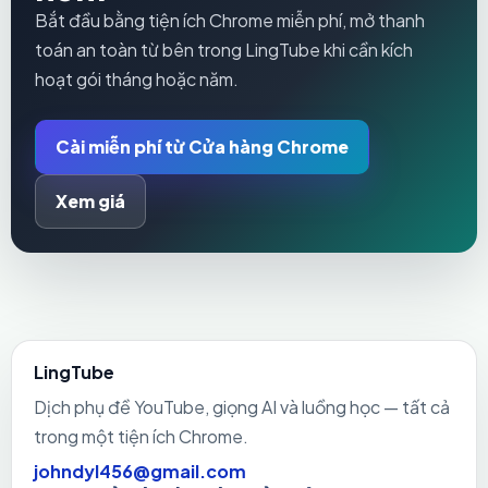
Bắt đầu bằng tiện ích Chrome miễn phí, mở thanh
toán an toàn từ bên trong LingTube khi cần kích
hoạt gói tháng hoặc năm.
Cài miễn phí từ Cửa hàng Chrome
Xem giá
LingTube
Dịch phụ đề YouTube, giọng AI và luồng học — tất cả
trong một tiện ích Chrome.
johndyl456@gmail.com