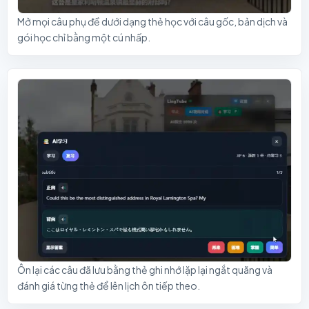
Mở mọi câu phụ đề dưới dạng thẻ học với câu gốc, bản dịch và
gói học chỉ bằng một cú nhấp.
Ôn lại các câu đã lưu bằng thẻ ghi nhớ lặp lại ngắt quãng và
đánh giá từng thẻ để lên lịch ôn tiếp theo.