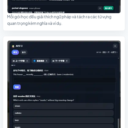
Mỗi gói học đều giải thích ngữ pháp và tách ra các từ vựng
quan trọng kèm nghĩa và ví dụ.