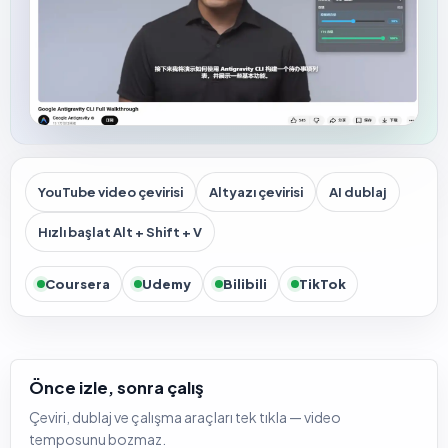
YouTube video çevirisi
Altyazı çevirisi
AI dublaj
Hızlı başlat Alt + Shift + V
Coursera
Udemy
Bilibili
TikTok
Önce izle, sonra çalış
Çeviri, dublaj ve çalışma araçları tek tıkla — video
temposunu bozmaz.