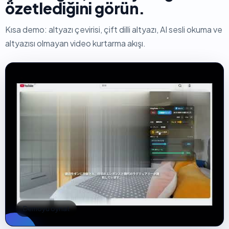
özetlediğini görün.
Kısa demo: altyazı çevirisi, çift dilli altyazı, AI sesli okuma ve
altyazısı olmayan video kurtarma akışı.
Demoyu oynat