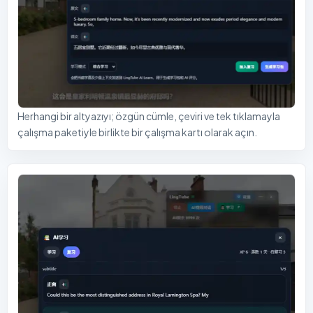
Herhangi bir altyazıyı; özgün cümle, çeviri ve tek tıklamayla
çalışma paketiyle birlikte bir çalışma kartı olarak açın.