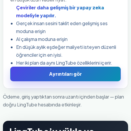
Çeviriler daha gelişmiş bir yapay zeka
modeliyle yapılır.
Gerçek insan sesini taklit eden gelişmiş ses
moduna erişin
AI çalışma moduna erişin
En düşük aylık eşdeğer maliyeti isteyen düzenli
öğrenciler için en iyisi.
Her iki plan da aynı LingTube özelliklerini içerir.
Ayrıntıları gör
Ödeme, giriş yaptıktan sonra uzantı içinden başlar — plan
doğru LingTube hesabında etkinleşir.