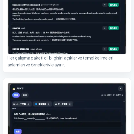
Her çalışma paketi dil bilgisini açıklar ve temel kelimeleri
anlamları ve örnekleriyle ayırır.