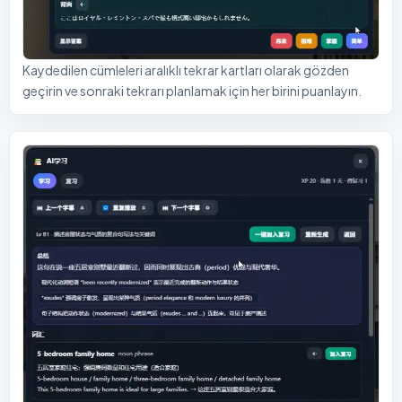
Kaydedilen cümleleri aralıklı tekrar kartları olarak gözden
geçirin ve sonraki tekrarı planlamak için her birini puanlayın.