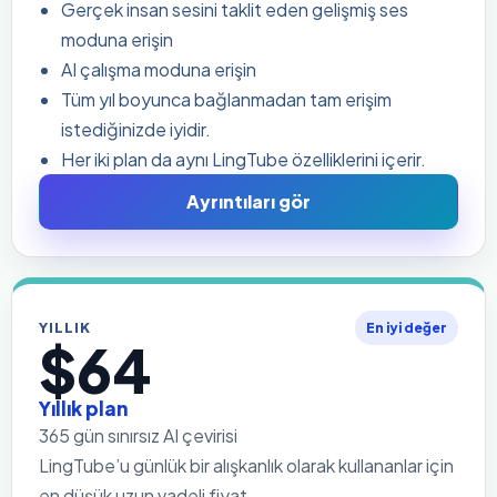
Gerçek insan sesini taklit eden gelişmiş ses
moduna erişin
AI çalışma moduna erişin
Tüm yıl boyunca bağlanmadan tam erişim
istediğinizde iyidir.
Her iki plan da aynı LingTube özelliklerini içerir.
Ayrıntıları gör
YILLIK
En iyi değer
$64
Yıllık plan
365 gün sınırsız AI çevirisi
LingTube’u günlük bir alışkanlık olarak kullananlar için
en düşük uzun vadeli fiyat.