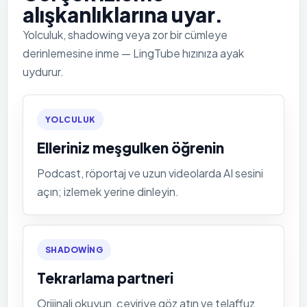
alışkanlıklarına uyar.
Yolculuk, shadowing veya zor bir cümleye
derinlemesine inme — LingTube hızınıza ayak
uydurur.
YOLCULUK
Elleriniz meşgulken öğrenin
Podcast, röportaj ve uzun videolarda AI sesini
açın; izlemek yerine dinleyin.
SHADOWING
Tekrarlama partneri
Orijinali okuyun, çeviriye göz atın ve telaffuz