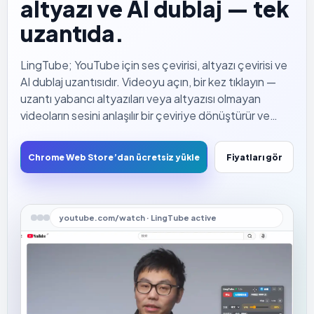
altyazı ve AI dublaj — tek
uzantıda.
LingTube; YouTube için ses çevirisi, altyazı çevirisi ve
AI dublaj uzantısıdır. Videoyu açın, bir kez tıklayın —
uzantı yabancı altyazıları veya altyazısı olmayan
videoların sesini anlaşılır bir çeviriye dönüştürür ve
video sürerken doğal sesle okur. Artık altyazı satırına
yapışmak zorunda değilsiniz.
Chrome Web Store’dan ücretsiz yükle
Fiyatları gör
youtube.com/watch · LingTube active