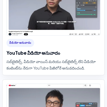
వీడియో అనువాదం
YouTube వీడియో అనువాదం
సబ్‌టైటిల్స్, వీడియో వాయిస్ మరియు సబ్‌టైటిల్స్ లేని వీడియో
కంటెంట్‌ను నేరుగా YouTube పేజీలోనే అనువదించండి.