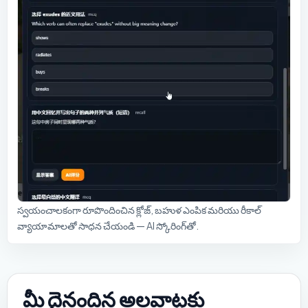
స్వయంచాలకంగా రూపొందించిన క్లోజ్, బహుళ ఎంపిక మరియు రీకాల్
వ్యాయామాలతో సాధన చేయండి — AI స్కోరింగ్‌తో.
మీ దైనందిన అలవాట్లకు