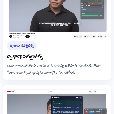
ద్విభాషా సబ్‌టైటిల్స్
ద్విభాషా సబ్‌టైటిల్స్
అనువాదం మరియు అసలు వచనాన్ని ఒకేసారి చూడండి, లేదా
మీకు కావాల్సిన భాషను మాత్రమే ఎంచుకోండి.