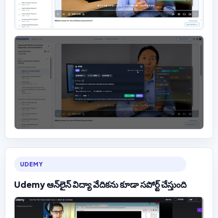
UDEMY
Udemy ఆన్‌లైన్ విద్యా వేదికను కూడా సపోర్ట్ చేస్తుంది