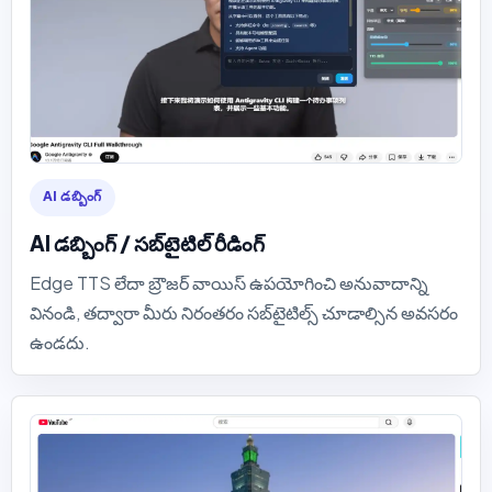
AI డబ్బింగ్
AI డబ్బింగ్ / సబ్‌టైటిల్ రీడింగ్
Edge TTS లేదా బ్రౌజర్ వాయిస్ ఉపయోగించి అనువాదాన్ని
వినండి, తద్వారా మీరు నిరంతరం సబ్‌టైటిల్స్ చూడాల్సిన అవసరం
ఉండదు.