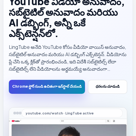
YouTube వీడియో అనువాదం,
సబ్‌టైటిల్ అనువాదం మరియు
AI డబ్బింగ్, అన్నీ ఒకే
ఎక్స్‌టెన్షన్‌లో.
LingTube అనేది YouTube కోసం వీడియో వాయిస్ అనువాదం,
సబ్‌టైటిల్ అనువాదం మరియు AI డబ్బింగ్ ఎక్స్‌టెన్షన్. వీడియోను
ప్లే చేసి ఒక్క క్లిక్‌తో ప్రారంభించండి, ఇది విదేశీ సబ్‌టైటిల్స్ లేదా
సబ్‌టైటిల్స్ లేని వీడియోలను అర్థమయ్యే అనువాదంగా
మారుస్తుంది మరియు సహజమైన వాయిస్‌తో వినిపిస్తుంది,
తద్వారా మీరు ఎల్లప్పుడూ సబ్‌టైటిల్స్‌ను చూడాల్సిన అవసరం
Chrome స్టోర్ నుండి ఉచితంగా ఇన్‌స్టాల్ చేయండి
ధరలను చూడండి
లేకుండానే వీడియోలను అర్థం చేసుకోవచ్చు.
youtube.com/watch · LingTube active