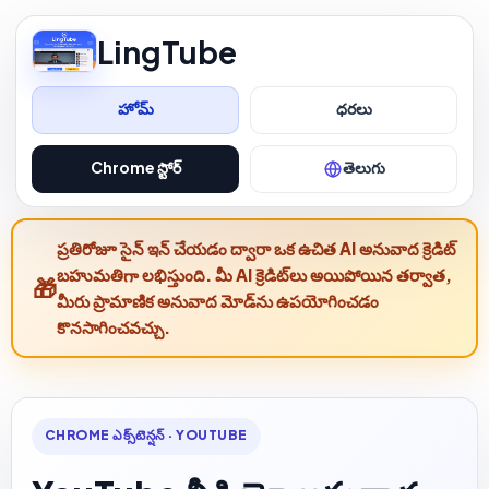
LingTube
హోమ్
ధరలు
Chrome స్టోర్
తెలుగు
ప్రతిరోజూ సైన్ ఇన్ చేయడం ద్వారా ఒక ఉచిత AI అనువాద క్రెడిట్
బహుమతిగా లభిస్తుంది. మీ AI క్రెడిట్‌లు అయిపోయిన తర్వాత,
మీరు ప్రామాణిక అనువాద మోడ్‌ను ఉపయోగించడం
కొనసాగించవచ్చు.
CHROME ఎక్స్‌టెన్షన్ · YOUTUBE