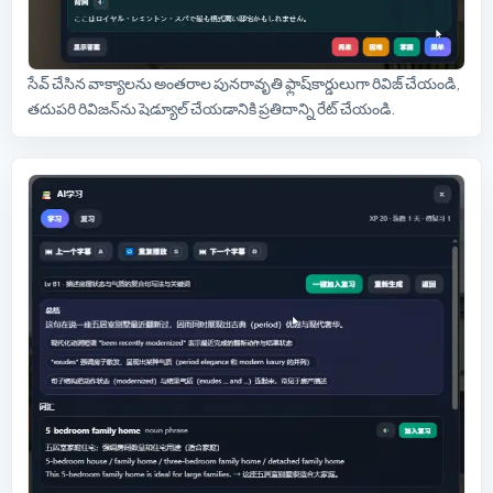
సేవ్ చేసిన వాక్యాలను అంతరాల పునరావృతి ఫ్లాష్‌కార్డులుగా రివిజ్ చేయండి,
తదుపరి రివిజన్‌ను షెడ్యూల్ చేయడానికి ప్రతిదాన్ని రేట్ చేయండి.