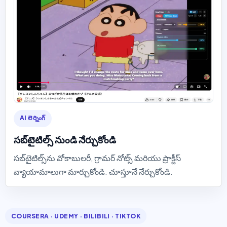
AI లెర్నింగ్
సబ్‌టైటిల్స్ నుండి నేర్చుకోండి
సబ్‌టైటిల్స్‌ను వోకాబులరీ, గ్రామర్ నోట్స్ మరియు ప్రాక్టీస్
వ్యాయామాలుగా మార్చుకోండి. చూస్తూనే నేర్చుకోండి.
COURSERA · UDEMY · BILIBILI · TIKTOK