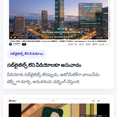
సబ్‌టైటిల్స్ లేని వీడియోలు
సబ్‌టైటిల్స్ లేని వీడియోలకూ అనువాదం
వీడియోకు సబ్‌టైటిల్స్ లేనప్పుడు, ఆటోమేటిక్‌గా వాయిస్‌ను
టెక్స్ట్‌గా మార్చి, అనువదించి, డబ్బింగ్ చేస్తుంది.