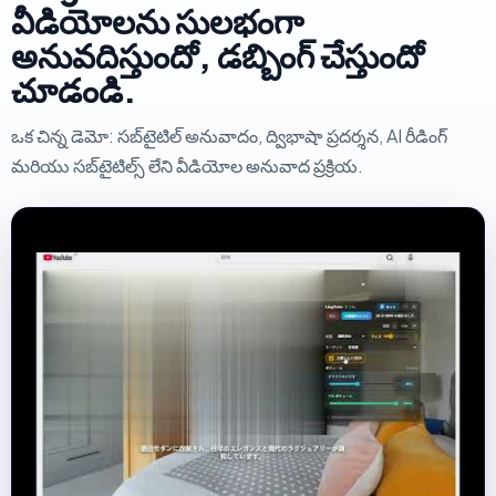
వీడియోలను సులభంగా
అనువదిస్తుందో, డబ్బింగ్ చేస్తుందో
చూడండి.
ఒక చిన్న డెమో: సబ్‌టైటిల్ అనువాదం, ద్విభాషా ప్రదర్శన, AI రీడింగ్
మరియు సబ్‌టైటిల్స్ లేని వీడియోల అనువాద ప్రక్రియ.