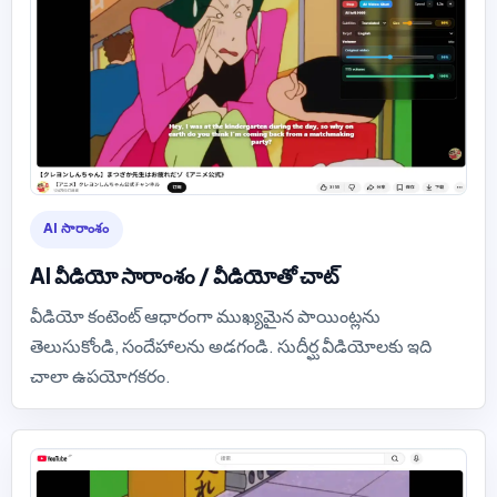
AI సారాంశం
AI వీడియో సారాంశం / వీడియోతో చాట్
వీడియో కంటెంట్ ఆధారంగా ముఖ్యమైన పాయింట్లను
తెలుసుకోండి, సందేహాలను అడగండి. సుదీర్ఘ వీడియోలకు ఇది
చాలా ఉపయోగకరం.