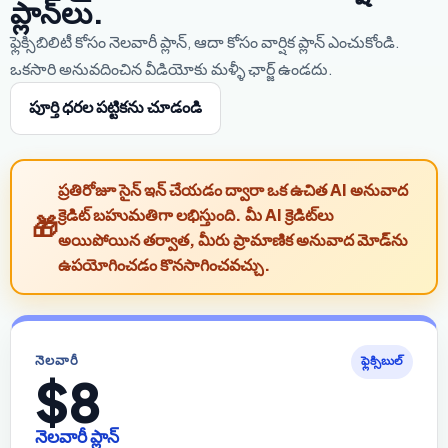
ప్లాన్‌లు.
ఫ్లెక్సిబిలిటీ కోసం నెలవారీ ప్లాన్, ఆదా కోసం వార్షిక ప్లాన్ ఎంచుకోండి.
ఒకసారి అనువదించిన వీడియోకు మళ్ళీ ఛార్జ్ ఉండదు.
పూర్తి ధరల పట్టికను చూడండి
ప్రతిరోజూ సైన్ ఇన్ చేయడం ద్వారా ఒక ఉచిత AI అనువాద
క్రెడిట్ బహుమతిగా లభిస్తుంది. మీ AI క్రెడిట్‌లు
అయిపోయిన తర్వాత, మీరు ప్రామాణిక అనువాద మోడ్‌ను
ఉపయోగించడం కొనసాగించవచ్చు.
నెలవారీ
ఫ్లెక్సిబుల్
$8
నెలవారీ ప్లాన్