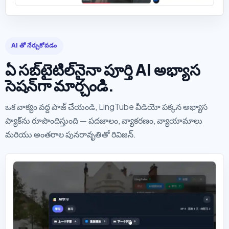
AI తో నేర్చుకోవడం
ఏ సబ్‌టైటిల్‌నైనా పూర్తి AI అభ్యాస
సెషన్‌గా మార్చండి.
ఒక వాక్యం వద్ద పాజ్ చేయండి, LingTube వీడియో పక్కన అభ్యాస
ప్యాక్‌ను రూపొందిస్తుంది — పదజాలం, వ్యాకరణం, వ్యాయామాలు
మరియు అంతరాల పునరావృతితో రివిజన్.