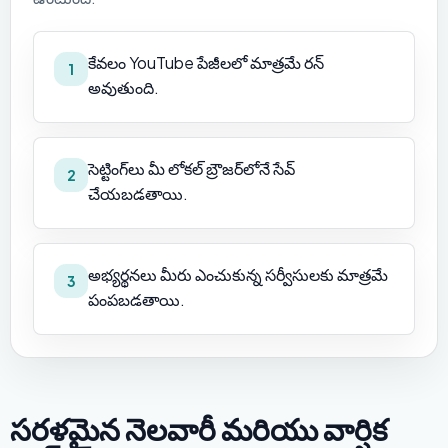
కేవలం YouTube పేజీలలో మాత్రమే రన్
1
అవుతుంది.
సెట్టింగ్‌లు మీ లోకల్ బ్రౌజర్‌లోనే సేవ్
2
చేయబడతాయి.
అభ్యర్థనలు మీరు ఎంచుకున్న సర్వీసులకు మాత్రమే
3
పంపబడతాయి.
సరళమైన నెలవారీ మరియు వార్షిక