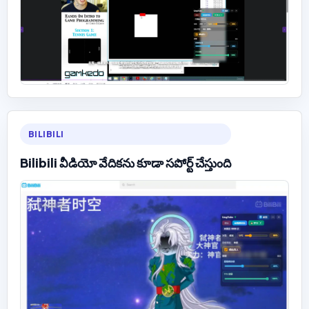
BILIBILI
Bilibili వీడియో వేదికను కూడా సపోర్ట్ చేస్తుంది