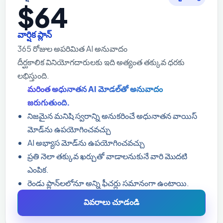
$64
వార్షిక ప్లాన్
365 రోజుల అపరిమిత AI అనువాదం
దీర్ఘకాలిక వినియోగదారులకు ఇది అత్యంత తక్కువ ధరకు
లభిస్తుంది.
మరింత అధునాతన AI మోడల్‌తో అనువాదం
జరుగుతుంది.
నిజమైన మనిషి స్వరాన్ని అనుకరించే అధునాతన వాయిస్
మోడ్‌ను ఉపయోగించవచ్చు
AI అభ్యాస మోడ్‌ను ఉపయోగించవచ్చు
ప్రతి నెలా తక్కువ ఖర్చుతో వాడాలనుకునే వారి మొదటి
ఎంపిక.
రెండు ప్లాన్‌లలోనూ అన్ని ఫీచర్లు సమానంగా ఉంటాయి.
వివరాలు చూడండి