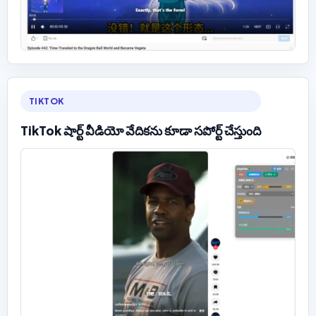
TIKTOK
TikTok షార్ట్ వీడియో వేదికను కూడా సపోర్ట్ చేస్తుంది