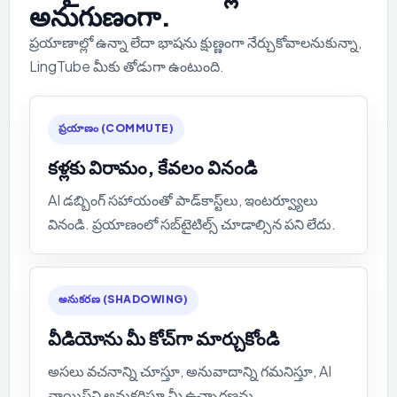
అనుగుణంగా.
ప్రయాణాల్లో ఉన్నా లేదా భాషను క్షుణ్ణంగా నేర్చుకోవాలనుకున్నా,
LingTube మీకు తోడుగా ఉంటుంది.
ప్రయాణం (COMMUTE)
కళ్లకు విరామం, కేవలం వినండి
AI డబ్బింగ్ సహాయంతో పాడ్‌కాస్ట్‌లు, ఇంటర్వ్యూలు
వినండి. ప్రయాణంలో సబ్‌టైటిల్స్ చూడాల్సిన పని లేదు.
అనుకరణ (SHADOWING)
వీడియోను మీ కోచ్‌గా మార్చుకోండి
అసలు వచనాన్ని చూస్తూ, అనువాదాన్ని గమనిస్తూ, AI
వాయిస్‌ని అనుకరిస్తూ మీ ఉచ్చారణను