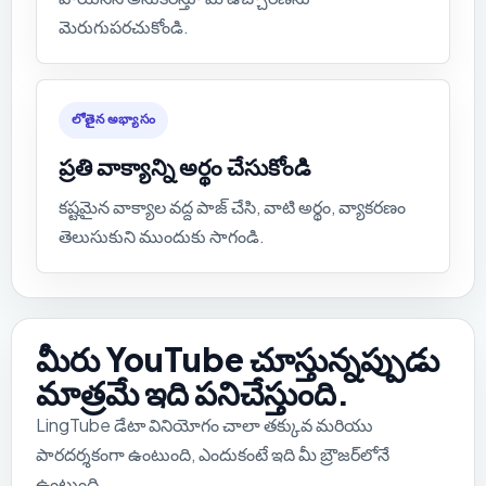
మెరుగుపరచుకోండి.
లోతైన అభ్యాసం
ప్రతి వాక్యాన్ని అర్థం చేసుకోండి
కష్టమైన వాక్యాల వద్ద పాజ్ చేసి, వాటి అర్థం, వ్యాకరణం
తెలుసుకుని ముందుకు సాగండి.
మీరు YouTube చూస్తున్నప్పుడు
మాత్రమే ఇది పనిచేస్తుంది.
LingTube డేటా వినియోగం చాలా తక్కువ మరియు
పారదర్శకంగా ఉంటుంది, ఎందుకంటే ఇది మీ బ్రౌజర్‌లోనే
ఉంటుంది.