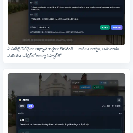
ఏ సబ్‌టైటిల్‌నైనా అభ్యాస కార్డుగా తెరవండి — అసలు వాక్యం, అనువాదం
మరియు ఒకే క్లిక్‌లో అభ్యాస ప్యాక్‌తో.