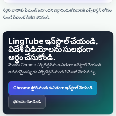
సరైన ఖాతాకు పేమెంట్ జరిగిందని నిర్ధారించుకోవడానికి ఎక్స్‌టెన్షన్ లోపల
నుండే పేమెంట్ పేజీని తెరవండి.
LingTube ఇన్‌స్టాల్ చేయండి,
విదేశీ వీడియోలను సులభంగా
అర్థం చేసుకోండి.
మొదట Chrome ఎక్స్‌టెన్షన్‌ను ఉచితంగా ఇన్‌స్టాల్ చేయండి.
అవసరమైనప్పుడు ఎక్స్‌టెన్షన్ నుండి పేమెంట్ చేయవచ్చు.
Chrome స్టోర్ నుండి ఉచితంగా ఇన్‌స్టాల్ చేయండి
ధరలను చూడండి