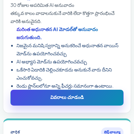
30 రోజుల అపరిమిత AI అనువాదం
తక్కువ కాలం వాడాలనుకునే వారికి లేదా కొత్తగా ప్రారంభించే
వారికి అనువైనది.
మరింత అధునాతన AI మోడల్‌తో అనువాదం
జరుగుతుంది.
నిజమైన మనిషి స్వరాన్ని అనుకరించే అధునాతన వాయిస్
మోడ్‌ను ఉపయోగించవచ్చు
AI అభ్యాస మోడ్‌ను ఉపయోగించవచ్చు
ఒకేసారి ఏడాదికి చెల్లించకూడదు అనుకునే వారు దీనిని
ఎంచుకోవచ్చు.
రెండు ప్లాన్‌లలోనూ అన్ని ఫీచర్లు సమానంగా ఉంటాయి.
వివరాలు చూడండి
వార్షిక
బెస్ట్ వాల్యూ