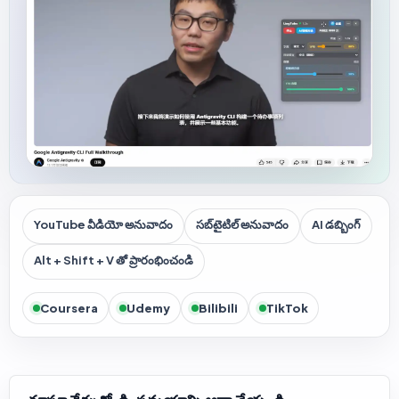
YouTube వీడియో అనువాదం
సబ్‌టైటిల్ అనువాదం
AI డబ్బింగ్
Alt + Shift + V తో ప్రారంభించండి
Coursera
Udemy
Bilibili
TikTok