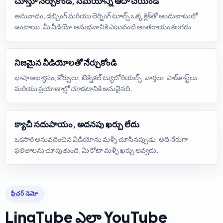
చూస్తూ నేర్చుకోండి, సమయాన్ని ఆదా చేయండి
అనువాదం, డబ్బింగ్ మరియు లెర్నింగ్ టూల్స్ ఒక్క క్లిక్‌తో అందుబాటులో
ఉంటాయి, మీ వీడియో అనుభవానికి ఎటువంటి అంతరాయం కలగదు.
నిజమైన వీడియోలతో నేర్చుకోండి
భాషా అభ్యాసం, కోర్సులు, టెక్నికల్ ట్యుటోరియల్స్, వార్తలు, పాడ్‌కాస్ట్‌లు
మరియు ప్రయాణాల్లో చూడటానికి అనువైనది.
క్యాచీ సదుపాయం, అదనపు ఖర్చు లేదు
ఒకసారి అనువదించిన వీడియోను మళ్ళీ చూసినప్పుడు, అది నేరుగా
ఫలితాలను చూపుతుంది, మీ కోటా మళ్ళీ ఖర్చు అవ్వదు.
ఫీచర్ డెమో
LingTube ఎలా YouTube