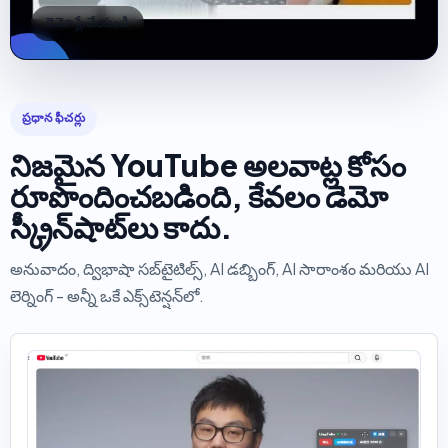
డెమో ప్లే చేయండి
ప్రధాన ఫీచర్లు
నిజమైన YouTube అలవాట్ల కోసం
రూపొందించబడింది, కేవలం డెమో
స్క్రీన్‌షాట్‌లు కాదు.
అనువాదం, ద్విభాషా సబ్‌టైటిల్స్, AI డబ్బింగ్, AI సారాంశం మరియు AI
లెర్నింగ్ - అన్నీ ఒకే ఎక్స్‌టెన్షన్‌లో.