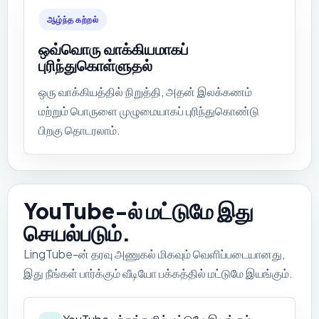
ஆழ்ந்த கற்றல்
ஒவ்வொரு வாக்கியமாகப்
புரிந்துகொள்ளுதல்
ஒரு வாக்கியத்தில் நிறுத்தி, அதன் இலக்கணம்
மற்றும் பொருளை முழுமையாகப் புரிந்துகொண்டு
பிறகு தொடரலாம்.
YouTube-ல் மட்டுமே இது
செயல்படும்.
LingTube-ன் தரவு அணுகல் மிகவும் வெளிப்படையானது,
இது நீங்கள் பார்க்கும் வீடியோ பக்கத்தில் மட்டுமே இயங்கும்.