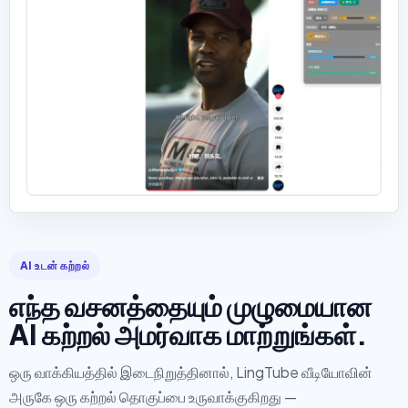
AI உடன் கற்றல்
எந்த வசனத்தையும் முழுமையான
AI கற்றல் அமர்வாக மாற்றுங்கள்.
ஒரு வாக்கியத்தில் இடைநிறுத்தினால், LingTube வீடியோவின்
அருகே ஒரு கற்றல் தொகுப்பை உருவாக்குகிறது —