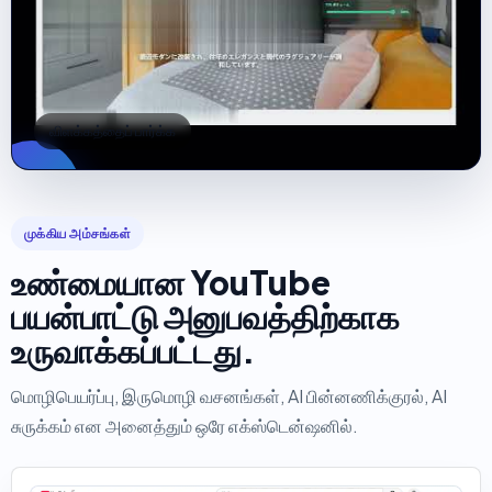
விளக்கத்தைப் பார்க்க
முக்கிய அம்சங்கள்
உண்மையான YouTube
பயன்பாட்டு அனுபவத்திற்காக
உருவாக்கப்பட்டது.
மொழிபெயர்ப்பு, இருமொழி வசனங்கள், AI பின்னணிக்குரல், AI
சுருக்கம் என அனைத்தும் ஒரே எக்ஸ்டென்ஷனில்.