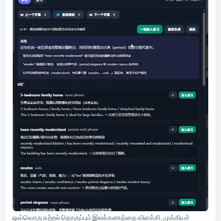
ஒவ்வொரு கற்றல் தொகுப்பும் இலக்கணத்தை விளக்கி, முக்கியச்