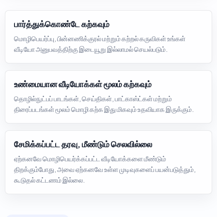
பார்த்துக்கொண்டே கற்கவும்
மொழிபெயர்ப்பு, பின்னணிக்குரல் மற்றும் கற்றல் கருவிகள் உங்கள்
வீடியோ அனுபவத்திற்கு இடையூறு இல்லாமல் செயல்படும்.
உண்மையான வீடியோக்கள் மூலம் கற்கவும்
தொழில்நுட்பப் பாடங்கள், செய்திகள், பாட்காஸ்ட்கள் மற்றும்
திரைப்படங்கள் மூலம் மொழி கற்க இது மிகவும் உதவியாக இருக்கும்.
சேமிக்கப்பட்ட தரவு, மீண்டும் செலவில்லை
ஏற்கனவே மொழிபெயர்க்கப்பட்ட வீடியோக்களை மீண்டும்
திறக்கும்போது, அவை ஏற்கனவே உள்ள முடிவுகளைப் பயன்படுத்தும்,
கூடுதல் கட்டணம் இல்லை.