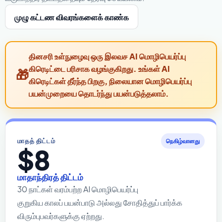
முழு கட்டண விவரங்களைக் காண்க
தினசரி உள்நுழைவு ஒரு இலவச AI மொழிபெயர்ப்பு
கிரெடிட்டை பரிசாக வழங்குகிறது. உங்கள் AI
கிரெடிட்கள் தீர்ந்த பிறகு, நிலையான மொழிபெயர்ப்பு
பயன்முறையை தொடர்ந்து பயன்படுத்தலாம்.
மாதத் திட்டம்
நெகிழ்வானது
$8
மாதாந்திரத் திட்டம்
30 நாட்கள் வரம்பற்ற AI மொழிபெயர்ப்பு
குறுகிய காலப் பயன்பாடு அல்லது சோதித்துப் பார்க்க
விரும்புபவர்களுக்கு ஏற்றது.