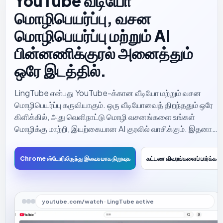
YouTube வீடியோ
மொழிபெயர்ப்பு, வசன
மொழிபெயர்ப்பு மற்றும் AI
பின்னணிக்குரல் அனைத்தும்
ஒரே இடத்தில்.
LingTube என்பது YouTube-க்கான வீடியோ மற்றும் வசன
மொழிபெயர்ப்பு கருவியாகும். ஒரு வீடியோவைத் திறந்ததும் ஒரே
கிளிக்கில், அது வெளிநாட்டு மொழி வசனங்களை உங்கள்
மொழிக்கு மாற்றி, இயற்கையான AI குரலில் வாசிக்கும். இதனால்
நீங்கள் எப்போதும் வசனங்களையே பார்த்துக்கொண்டிருக்க
வேண்டிய அவசியமில்லை.
Chrome ஸ்டோரிலிருந்து இலவசமாக நிறுவுக
கட்டண விவரங்களைப் பார்க்க
youtube.com/watch · LingTube active