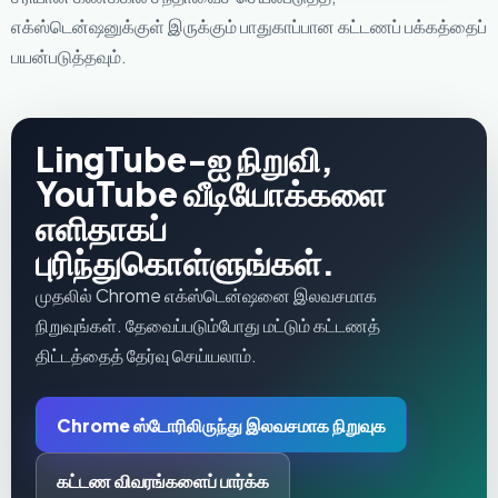
எக்ஸ்டென்ஷனுக்குள் இருக்கும் பாதுகாப்பான கட்டணப் பக்கத்தைப்
பயன்படுத்தவும்.
LingTube-ஐ நிறுவி,
YouTube வீடியோக்களை
எளிதாகப்
புரிந்துகொள்ளுங்கள்.
முதலில் Chrome எக்ஸ்டென்ஷனை இலவசமாக
நிறுவுங்கள். தேவைப்படும்போது மட்டும் கட்டணத்
திட்டத்தைத் தேர்வு செய்யலாம்.
Chrome ஸ்டோரிலிருந்து இலவசமாக நிறுவுக
கட்டண விவரங்களைப் பார்க்க