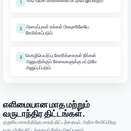
YouTube பக்கங்களில் மட்டுமே இயங்கும்.
1
அமைப்புகள் உங்கள் பிரவுசரிலேயே
2
சேமிக்கப்படும்.
மொழிபெயர்ப்பு கோரிக்கைகள் நீங்கள்
3
அனுமதிக்கும் சேவைகளுக்கு மட்டுமே
அனுப்பப்படும்.
எளிமையான மாத மற்றும்
வருடாந்திர திட்டங்கள்.
குறுகிய காலத்திற்கு மாதத் திட்டத்தையும், அதிக சேமிப்பிற்கு
வருடாந்திர திட்டத்தையும் தேர்வு செய்யலாம்.