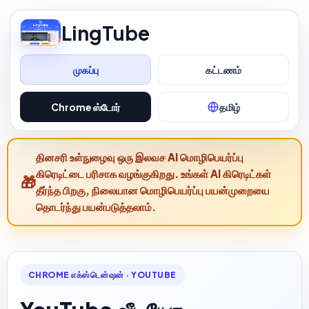
LingTube
முகப்பு
கட்டணம்
Chrome ஸ்டோர்
தமிழ்
தினசரி உள்நுழைவு ஒரு இலவச AI மொழிபெயர்ப்பு
கிரெடிட்டை பரிசாக வழங்குகிறது. உங்கள் AI கிரெடிட்கள்
தீர்ந்த பிறகு, நிலையான மொழிபெயர்ப்பு பயன்முறையை
தொடர்ந்து பயன்படுத்தலாம்.
CHROME எக்ஸ்டென்ஷன் · YOUTUBE