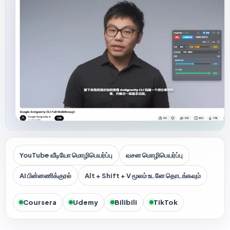
YouTube வீடியோ மொழிபெயர்ப்பு
வசன மொழிபெயர்ப்பு
AI பின்னணிக்குரல்
Alt + Shift + V மூலம் உடனே தொடங்கவும்
Coursera
Udemy
Bilibili
TikTok