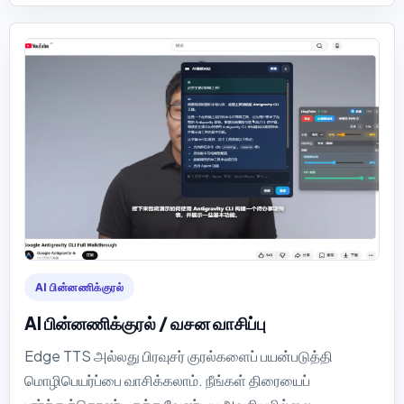
AI பின்னணிக்குரல்
AI பின்னணிக்குரல் / வசன வாசிப்பு
Edge TTS அல்லது பிரவுசர் குரல்களைப் பயன்படுத்தி
மொழிபெயர்ப்பை வாசிக்கலாம். நீங்கள் திரையைப்