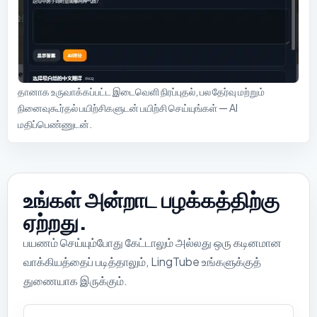
தானாக உருவாக்கப்பட்ட இடைவெளி நிரப்புதல், பல தேர்வு மற்றும்
நினைவுகூர்தல் பயிற்சிகளுடன் பயிற்சி செய்யுங்கள் — AI
மதிப்பெண்ணுடன்.
உங்கள் அன்றாட பழக்கத்திற்கு
ஏற்றது.
பயணம் செய்யும்போது கேட்டாலும் அல்லது ஒரு கடினமான
வாக்கியத்தைப் படித்தாலும், LingTube உங்களுக்குத்
துணையாக இருக்கும்.