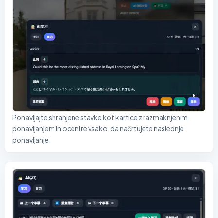
Ponavljajte shranjene stavke kot kartice z razmaknjenim
ponavljanjem in ocenite vsako, da načrtujete naslednje
ponavljanje.