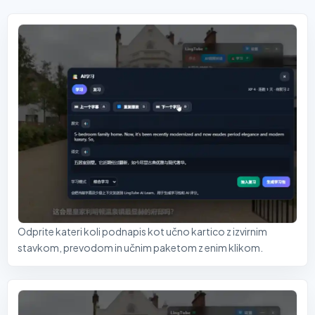
Odprite kateri koli podnapis kot učno kartico z izvirnim
stavkom, prevodom in učnim paketom z enim klikom.