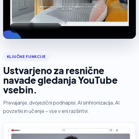
Predvajaj predstavitev
KLJUČNE FUNKCIJE
Ustvarjeno za resnične
navade gledanja YouTube
vsebin.
Prevajanje, dvojezični podnapisi, AI sinhronizacija, AI
povzetki in učenje – vse v eni razširitvi.