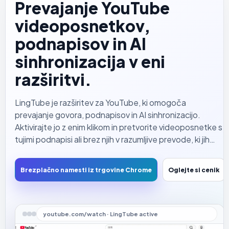
Prevajanje YouTube
videoposnetkov,
podnapisov in AI
sinhronizacija v eni
razširitvi.
LingTube je razširitev za YouTube, ki omogoča
prevajanje govora, podnapisov in AI sinhronizacijo.
Aktivirajte jo z enim klikom in pretvorite videoposnetke s
tujimi podnapisi ali brez njih v razumljive prevode, ki jih
bere naraven glas. Razumite vsebino brez nenehnega
gledanja v podnapise.
Brezplačno namesti iz trgovine Chrome
Oglejte si cenik
youtube.com/watch · LingTube active