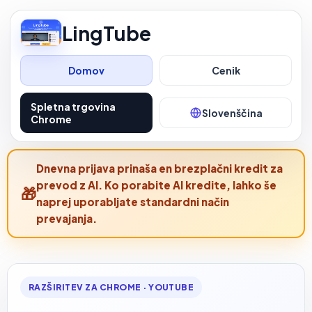
LingTube
Domov
Cenik
Spletna trgovina
Slovenščina
Chrome
Dnevna prijava prinaša en brezplačni kredit za
prevod z AI. Ko porabite AI kredite, lahko še
naprej uporabljate standardni način
prevajanja.
RAZŠIRITEV ZA CHROME · YOUTUBE