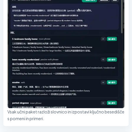
Vsak učni paket razloži slovnico in izpostavi ključno besedišče
s pomeni in primeri.