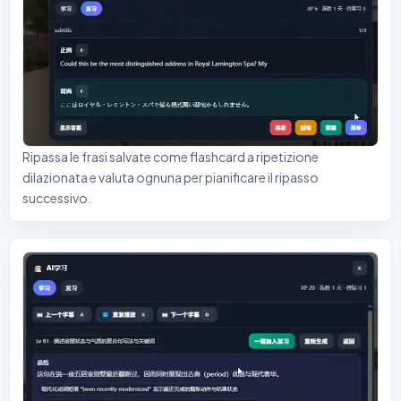
Ripassa le frasi salvate come flashcard a ripetizione
dilazionata e valuta ognuna per pianificare il ripasso
successivo.