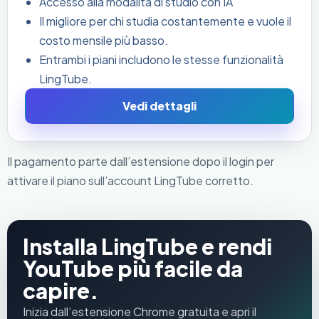
Accesso alla modalità di studio con IA
Il migliore per chi studia costantemente e vuole il
costo mensile più basso.
Entrambi i piani includono le stesse funzionalità
LingTube.
Vedi dettagli
Il pagamento parte dall’estensione dopo il login per
attivare il piano sull’account LingTube corretto.
Installa LingTube e rendi
YouTube più facile da
capire.
Inizia dall’estensione Chrome gratuita e apri il