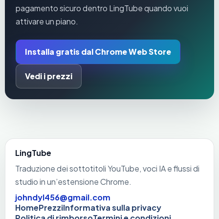
pagamento sicuro dentro LingTube quando vuoi
attivare un piano.
Installa gratis dal Chrome Web Store
Vedi i prezzi
LingTube
Traduzione dei sottotitoli YouTube, voci IA e flussi di
studio in un’estensione Chrome.
johndyl456@gmail.com
Home
Prezzi
Informativa sulla privacy
Politica di rimborso
Termini e condizioni