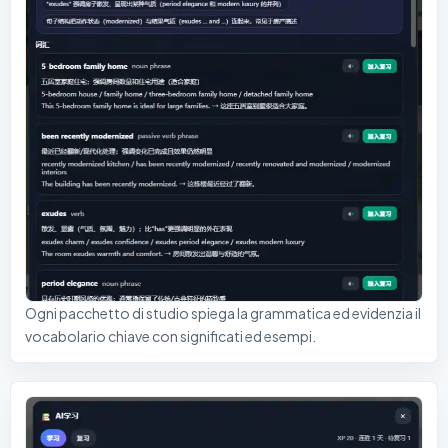
Ogni pacchetto di studio spiega la grammatica ed evidenzia il
vocabolario chiave con significati ed esempi.