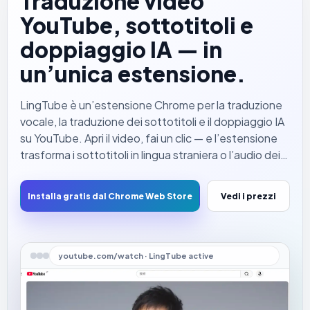
Traduzione video
YouTube, sottotitoli e
doppiaggio IA — in
un’unica estensione.
LingTube è un’estensione Chrome per la traduzione
vocale, la traduzione dei sottotitoli e il doppiaggio IA
su YouTube. Apri il video, fai un clic — e l’estensione
trasforma i sottotitoli in lingua straniera o l’audio dei
video senza sottotitoli in una traduzione
comprensibile, letta con voce naturale mentre il
Installa gratis dal Chrome Web Store
Vedi i prezzi
video continua. Non devi più fissare la riga dei
sottotitoli.
youtube.com/watch · LingTube active