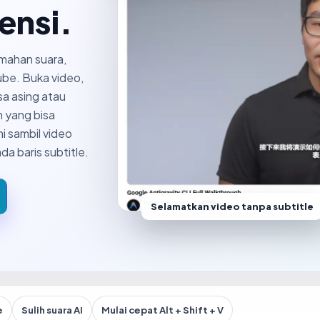
ensi.
mahan suara,
Tube. Buka video,
sa asing atau
n yang bisa
 sambil video
da baris subtitle.
Selamatkan video tanpa subtitle
e
Sulih suara AI
Mulai cepat Alt + Shift + V