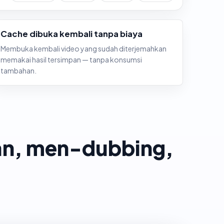
Cache dibuka kembali tanpa biaya
Membuka kembali video yang sudah diterjemahkan
memakai hasil tersimpan — tanpa konsumsi
tambahan.
an, men-dubbing,