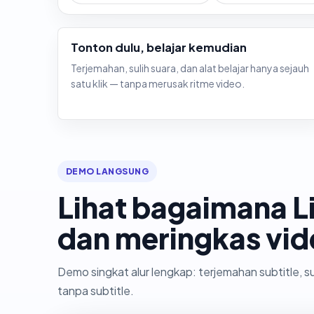
Tonton dulu, belajar kemudian
Terjemahan, sulih suara, dan alat belajar hanya sejauh
satu klik — tanpa merusak ritme video.
DEMO LANGSUNG
Lihat bagaimana 
dan meringkas vid
Demo singkat alur lengkap: terjemahan subtitle, s
tanpa subtitle.