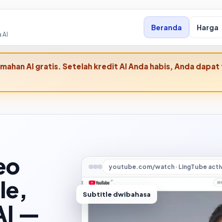
Beranda
Harga
 AI
emahan AI gratis. Setelah kredit AI Anda habis, Anda da
eo
youtube.com/watch · LingTube acti
le,
Subtitle dwibahasa
AI —