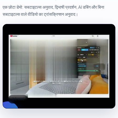
एक छोटा डेमो: सबटाइटल्स अनुवाद, द्विभाषी प्रदर्शन, AI डबिंग और बिना
सबटाइटल्स वाले वीडियो का ट्रांसक्रिप्शन अनुवाद।
डेमो चलाएं