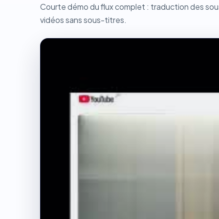
Courte démo du flux complet : traduction des sous-
vidéos sans sous-titres.