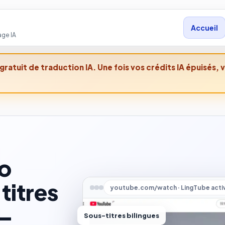
Accueil
age IA
ratuit de traduction IA. Une fois vos crédits IA épuisés, 
éo
titres
youtube.com/watch · LingTube acti
 —
Sous-titres bilingues