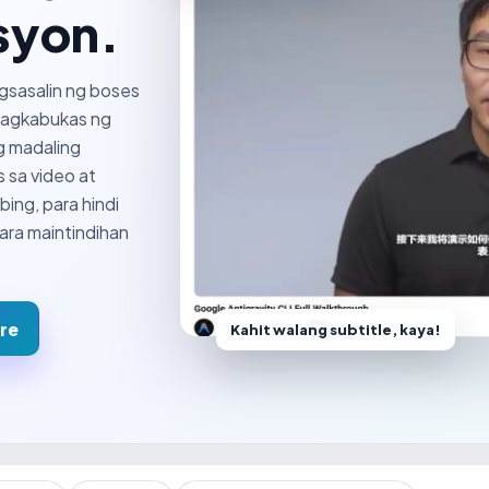
syon.
gsasalin ng boses
 Pagkabukas ng
ng madaling
 sa video at
ing, para hindi
para maintindihan
ore
Kahit walang subtitle, kaya!