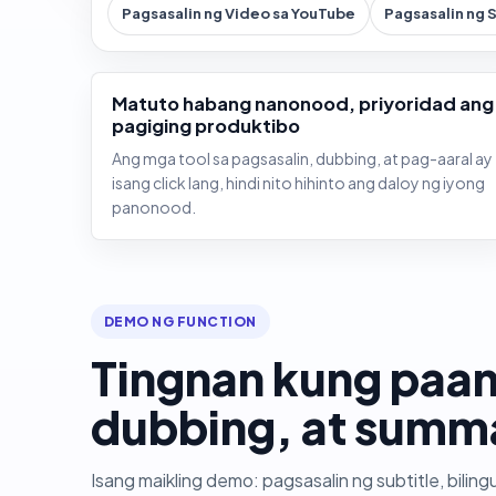
Pagsasalin ng Video sa YouTube
Pagsasalin ng 
Matuto habang nanonood, priyoridad ang
pagiging produktibo
Ang mga tool sa pagsasalin, dubbing, at pag-aaral ay
isang click lang, hindi nito hihinto ang daloy ng iyong
panonood.
DEMO NG FUNCTION
Tingnan kung paan
dubbing, at summa
Isang maikling demo: pagsasalin ng subtitle, biling