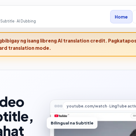
Home
Subtitle · AI Dubbing
bibigay ng isang libreng AI translation credit. Pagkatapo
ard translation mode.
ideo
youtube.com/watch · LingTube acti
title,
Bilingual na Subtitle
ahat