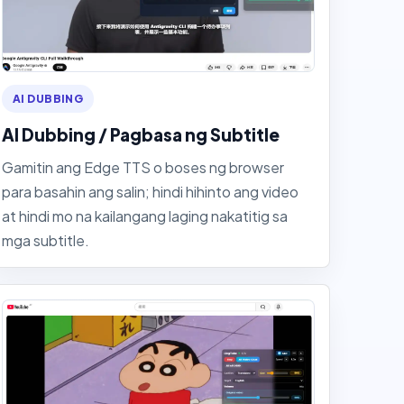
AI DUBBING
AI Dubbing / Pagbasa ng Subtitle
Gamitin ang Edge TTS o boses ng browser
para basahin ang salin; hindi hihinto ang video
at hindi mo na kailangang laging nakatitig sa
mga subtitle.