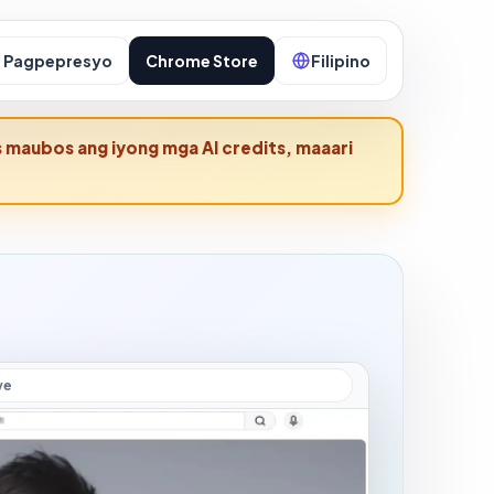
Pagpepresyo
Chrome Store
Filipino
s maubos ang iyong mga AI credits, maaari
ve