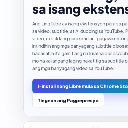
sa isang eksten
Ang LingTube ay isang ekstensyon para sa pa
sa video, subtitle, at AI dubbing sa YouTube.
video, i-click lang para simulan: gagawin nito
intindihin ang mga banyagang subtitle o boses
babasahin ito gamit ang natural na boses/dubb
mo na kailangang laging nakatitig sa subtitle 
ang mga banyagang video sa YouTube.
I-install nang Libre mula sa Chrome St
Tingnan ang Pagpepresyo