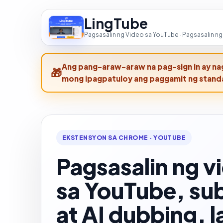
LingTube
Pagsasalin ng Video sa YouTube · Pagsasalin ng 
Ang pang-araw-araw na pag-sign in ay nag
mong ipagpatuloy ang paggamit ng stand
EKSTENSYON SA CHROME · YOUTUBE
Pagsasalin ng v
sa YouTube, sub
at AI dubbing, l