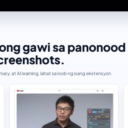
oong gawi sa panonood 
creenshots.
mmary, at AI learning, lahat sa loob ng isang ekstensyon.