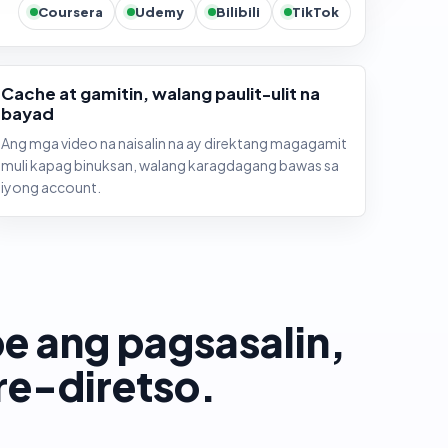
Coursera
Udemy
Bilibili
TikTok
Cache at gamitin, walang paulit-ulit na
bayad
Ang mga video na naisalin na ay direktang magagamit
muli kapag binuksan, walang karagdagang bawas sa
iyong account.
e ang pagsasalin,
re-diretso.