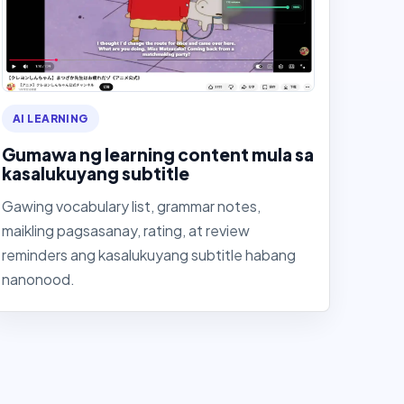
AI LEARNING
Gumawa ng learning content mula sa
kasalukuyang subtitle
Gawing vocabulary list, grammar notes,
maikling pagsasanay, rating, at review
reminders ang kasalukuyang subtitle habang
nanonood.