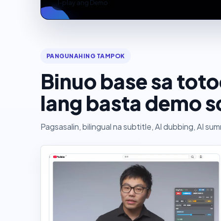
I-play ang Demo
PANGUNAHING TAMPOK
Binuo base sa tot
lang basta demo s
Pagsasalin, bilingual na subtitle, AI dubbing, AI su