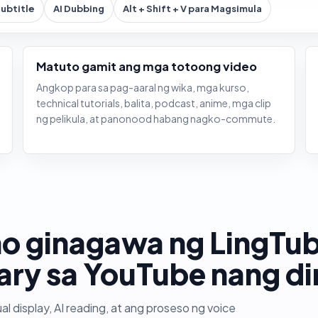
Subtitle
AI Dubbing
Alt + Shift + V para Magsimula
Matuto gamit ang mga totoong video
Angkop para sa pag-aaral ng wika, mga kurso,
technical tutorials, balita, podcast, anime, mga clip
ng pelikula, at panonood habang nagko-commute.
o ginagawa ng LingTub
ry sa YouTube nang di
ual display, AI reading, at ang proseso ng voice