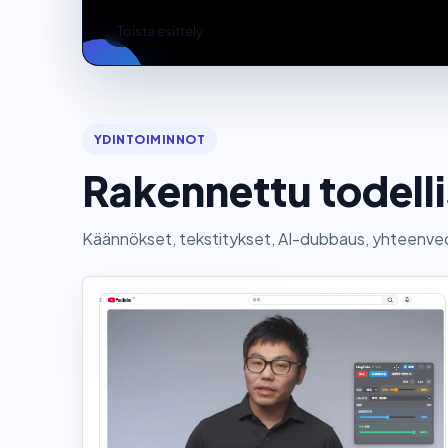
Toista esittely
YDINTOIMINNOT
Rakennettu todell
Käännökset, tekstitykset, AI-dubbaus, yhteenvedo