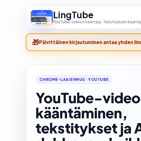
LingTube
YouTube-videon kääntäjä · Tekstityksen kääntä
Päivittäinen kirjautuminen antaa yhden ilm
CHROME-LAAJENNUS · YOUTUBE
YouTube-video
kääntäminen,
tekstitykset ja 