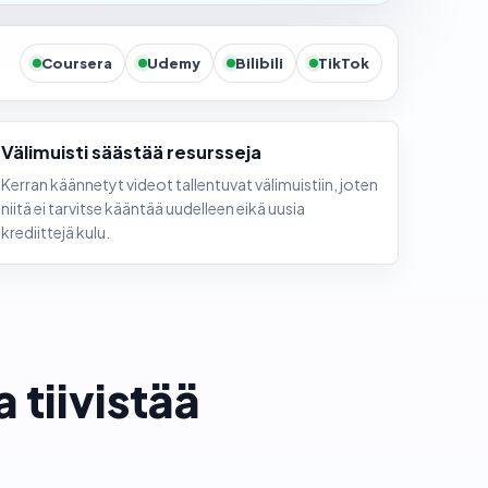
Coursera
Udemy
Bilibili
TikTok
Välimuisti säästää resursseja
Kerran käännetyt videot tallentuvat välimuistiin, joten
niitä ei tarvitse kääntää uudelleen eikä uusia
krediittejä kulu.
 tiivistää