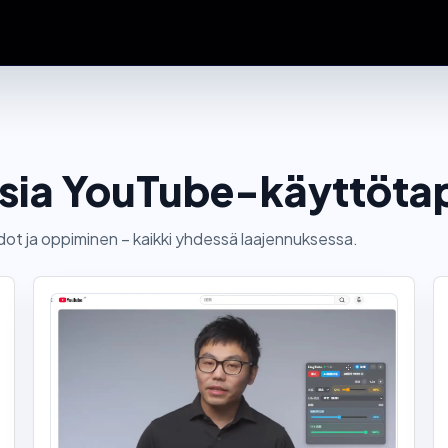
isia YouTube-käyttötap
t ja oppiminen – kaikki yhdessä laajennuksessa.