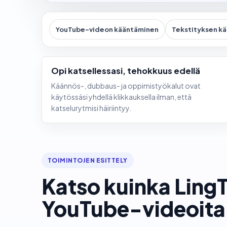
YouTube-videon kääntäminen
Tekstityksen k
Opi katsellessasi, tehokkuus edellä
Käännös-, dubbaus- ja oppimistyökalut ovat
käytössäsi yhdellä klikkauksella ilman, että
katselurytmisi häiriintyy.
TOIMINTOJEN ESITTELY
Katso kuinka LingT
YouTube-videoita