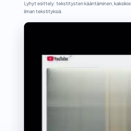
Lyhyt esittely: tekstitysten kääntäminen, kaksikiel
ilman tekstityksiä.