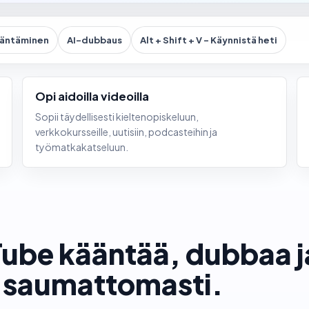
ääntäminen
AI-dubbaus
Alt + Shift + V – Käynnistä heti
Opi aidoilla videoilla
Sopii täydellisesti kieltenopiskeluun,
verkkokursseille, uutisiin, podcasteihin ja
työmatkakatseluun.
ube kääntää, dubbaa ja
 saumattomasti.