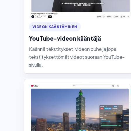
VIDEON KÄÄNTÄMINEN
YouTube-videon kääntäjä
Käännä tekstitykset, videon puhe ja jopa
tekstityksettömät videot suoraan YouTube-
sivulla.