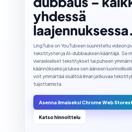
dubbaus – kaik
yhdessä
laajennuksessa
LingTube on YouTubeen suunniteltu videon p
tekstitysten ja AI-dubbauksen kääntäjä. Se 
vieraskieliset tekstitykset tai puheen ymmärr
käännökseksi ja lukee sen ääneen luonnollisella
voit ymmärtää sisältöä ilman jatkuvaa tekstit
tuijottamista.
Asenna ilmaiseksi Chrome Web Stores
Katso hinnoittelu