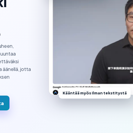
ki
.
uheen,
muuntaa
ettäväksi
 äänellä, jotta
yksen
Kääntää myös ilman tekstitystä
ta