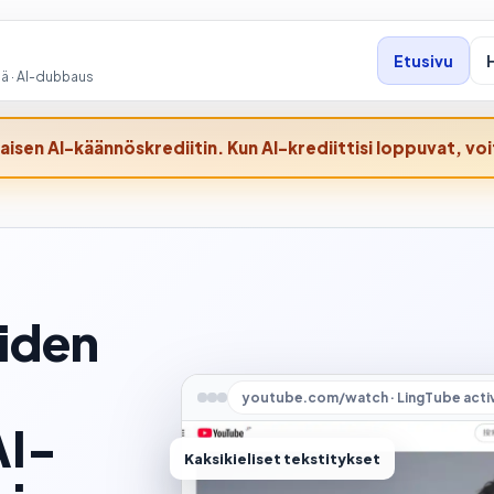
Etusivu
jä · AI-dubbaus
aisen AI-käännöskrediitin. Kun AI-krediittisi loppuvat, voi
iden
youtube.com/watch · LingTube acti
AI-
Kaksikieliset tekstitykset