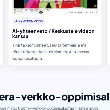
AI-YHTEENVETO
AI-yhteenveto / Keskustele videon
kanssa
Tiivistä kestoaiheet, selvitä termejä ja etsi
tärkeitä kohtia keskustelemalla AI:n kanssa
videon sisällöstä.
era-verkko-oppimisal
ukee myös Udemy-verkko-oppimisalustaa · Tukee myös