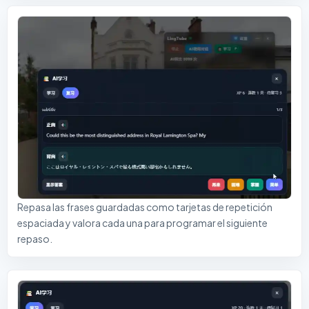
Repasa las frases guardadas como tarjetas de repetición
espaciada y valora cada una para programar el siguiente
repaso.