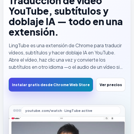
Traducción de vídeo
YouTube, subtítulos y
doblaje IA — todo en una
extensión.
LingTube es una extensión de Chrome para traducir
vídeos, subtítulos y hacer doblaje IA en YouTube.
Abre el vídeo, haz clic una vez y convierte los
subtítulos en otro idioma —o el audio de un vídeo sin
subtítulos— en una traducción que entiendes, leída
con voz natural mientras el vídeo sigue
Instalar gratis desde Chrome Web Store
Ver precios
reproduciéndose. Ya no necesitas fijar la mirada en
los subtítulos.
youtube.com/watch · LingTube active