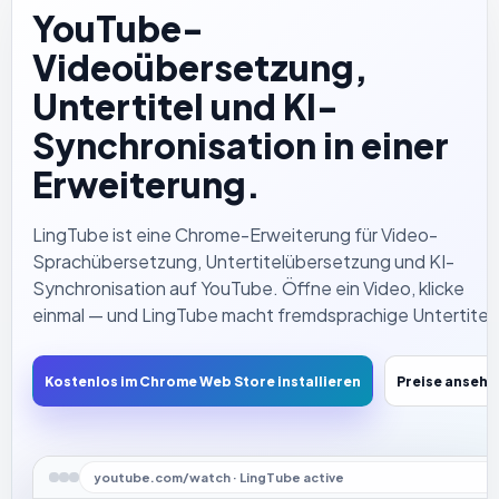
YouTube-
Videoübersetzung,
Untertitel und KI-
Synchronisation in einer
Erweiterung.
LingTube ist eine Chrome-Erweiterung für Video-
Sprachübersetzung, Untertitelübersetzung und KI-
Synchronisation auf YouTube. Öffne ein Video, klicke
einmal — und LingTube macht fremdsprachige Untertitel
oder den Ton von Videos ohne Untertitel zu einer
verständlichen Übersetzung, die mit natürlicher Stimme
Kostenlos im Chrome Web Store installieren
Preise ansehe
vorgelesen wird. So musst du nicht ständig auf die
Untertitelzeile starren.
youtube.com/watch · LingTube active