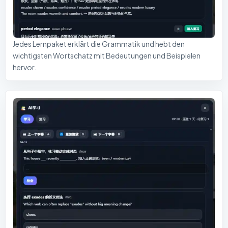
Jedes Lernpaket erklärt die Grammatik und hebt den
wichtigsten Wortschatz mit Bedeutungen und Beispielen
hervor.