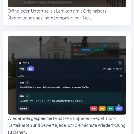
Öffne jeden Untertitel als Lernkarte mit Originalsatz,
Übersetzung und einem Lernpaket per Klick.
Wiederhole gespeicherte Sätze als Spaced-Repetition-
Karteikarten und bewerte jede, um die nächste Wiederholung
zu planen.