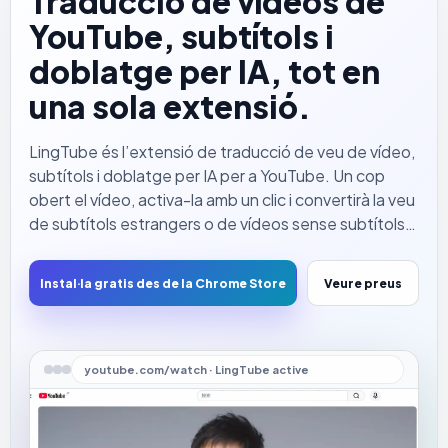
Traducció de vídeos de
YouTube, subtítols i
doblatge per IA, tot en
una sola extensió.
LingTube és l’extensió de traducció de veu de vídeo,
subtítols i doblatge per IA per a YouTube. Un cop
obert el vídeo, activa-la amb un clic i convertirà la veu
de subtítols estrangers o de vídeos sense subtítols
en traduccions comprensibles, locutades amb veu
natural perquè no hagis d’estar pendent dels
Instal·la gratis des de la Chrome Store
Veure preus
subtítols per entendre ràpidament els vídeos de
YouTube.
youtube.com/watch · LingTube active