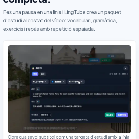
Fes una pausa en una línia i LingTube crea un paquet
d’estudi al costat del vídeo: vocabulari, gramàtica,
exercicis i repàs amb repetició espaiada.
Obre qualsevol subtítol com una targeta d’estudi amb la línia