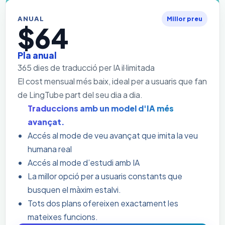
ANUAL
Millor preu
$64
Pla anual
365 dies de traducció per IA il·limitada
El cost mensual més baix, ideal per a usuaris que fan
de LingTube part del seu dia a dia.
Traduccions amb un model d'IA més
avançat.
Accés al mode de veu avançat que imita la veu
humana real
Accés al mode d’estudi amb IA
La millor opció per a usuaris constants que
busquen el màxim estalvi.
Tots dos plans ofereixen exactament les
mateixes funcions.