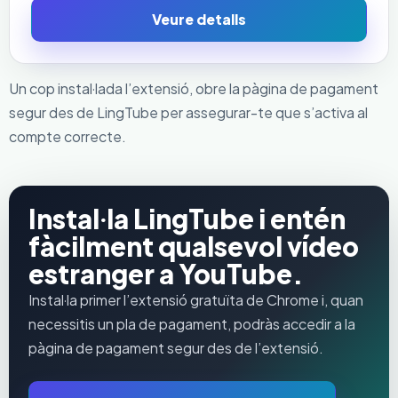
Veure detalls
Un cop instal·lada l’extensió, obre la pàgina de pagament
segur des de LingTube per assegurar-te que s’activa al
compte correcte.
Instal·la LingTube i entén
fàcilment qualsevol vídeo
estranger a YouTube.
Instal·la primer l’extensió gratuïta de Chrome i, quan
necessitis un pla de pagament, podràs accedir a la
pàgina de pagament segur des de l’extensió.