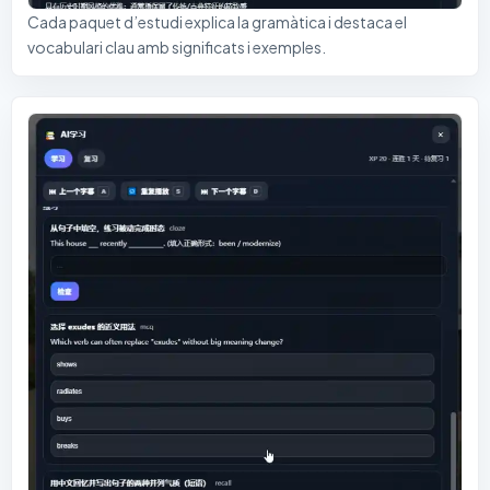
Cada paquet d’estudi explica la gramàtica i destaca el
vocabulari clau amb significats i exemples.