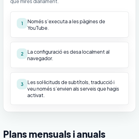
que mires diàriament.
Només s’executa a les pàgines de
1
YouTube.
La configuració es desa localment al
2
navegador.
Les sol·licituds de subtítols, traducció i
3
veu només s’envien als serveis que hagis
activat.
Plans mensuals i anuals