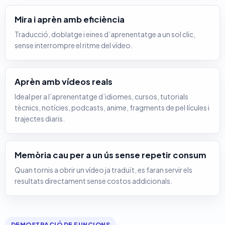
Mira i aprèn amb eficiència
Traducció, doblatge i eines d’aprenentatge a un sol clic,
sense interrompre el ritme del vídeo.
Aprèn amb vídeos reals
Ideal per a l’aprenentatge d’idiomes, cursos, tutorials
tècnics, notícies, podcasts, anime, fragments de pel·lícules i
trajectes diaris.
Memòria cau per a un ús sense repetir consum
Quan tornis a obrir un vídeo ja traduït, es faran servir els
resultats directament sense costos addicionals.
DEMOSTRACIÓ DE FUNCIONS