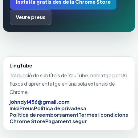
Instal·la gratis des de la Chrome Store
Veure preus
LingTube
Traducció de subtítols de YouTube, doblatge per IA i
fluxos d’aprenentatge en una sola extensió de
Chrome.
johndyl456@gmail.com
Inici
Preus
Política de privadesa
Política de reemborsament
Termes i condicions
Chrome Store
Pagament segur