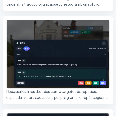
original, la traducció i un paquet d’estudi amb un sol clic.
Repassa les línies desades com a targetes de repetició
espaiada i valora cadascuna per programar el repàs següent.